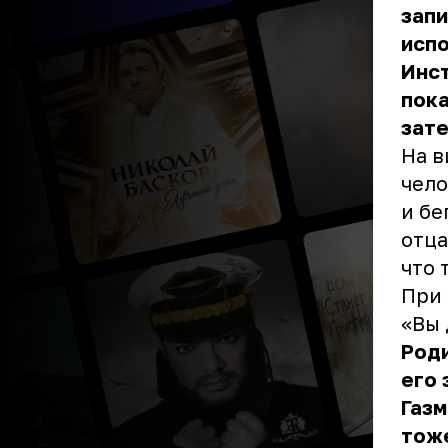
запи
испо
Инст
пока
зате
На в
чело
и бе
отца
что 
При 
«Вы 
Роди
его 
Газм
тоже