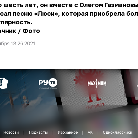
 шесть лет, он вместе с Олегом Газманов
сал песню «Люси», которая приобрела бо
лярность.
очник
/
Фото
ября 18:26 2021
Новости
Подкасты
Избранное
VK
Одноклассники