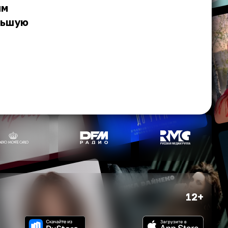
ым
льшую
12+