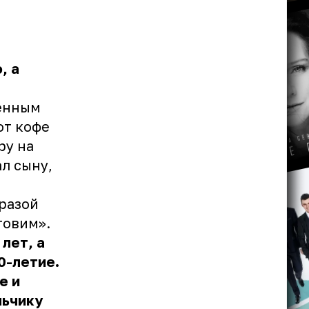
, а
венным
от кофе
ру на
ал сыну,
разой
товим».
лет, а
0-летие.
е и
льчику