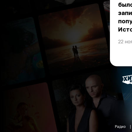
было
запи
попу
Ист
22 но
Радио