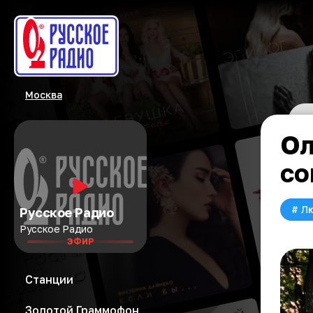
Москва
Ол
со
#
Л
Русское Радио
Русское Радио
ЭФИР
Станции
Золотой Граммофон