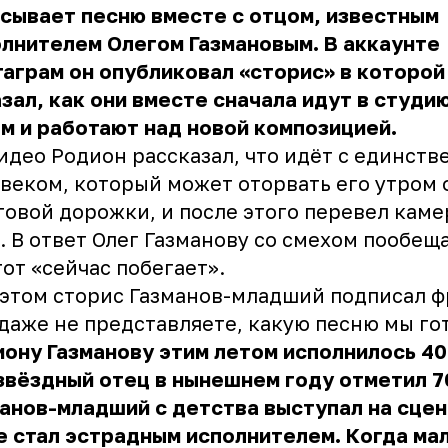
сывает песню вместе с отцом, известным
лнителем Олегом Газмановым. В аккаунте
аграм он опубликовал «сторис» в которой
зал, как они вместе сначала идут в студию
м и работают над новой композицией.
идео Родион рассказал, что идёт с единст
веком, который может оторвать его утром 
говой дорожки, и после этого перевел каме
. В ответ Олег Газманову со смехом пообещ
тот «сейчас побегает».
этом сторис Газманов-младший подписал ф
даже не представляете, какую песню мы го
ону Газманову этим летом исполнилось 40 
звёздный отец в нынешнем году отметил 7
анов-младший с детства выступал на сцен
 стал эстрадным исполнителем. Когда ма