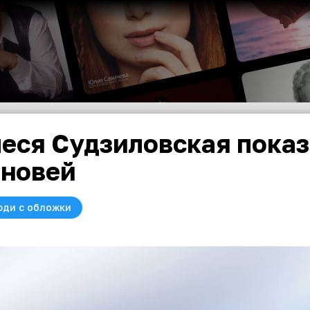
еся Судзиловская пока
новей
юди с обложки