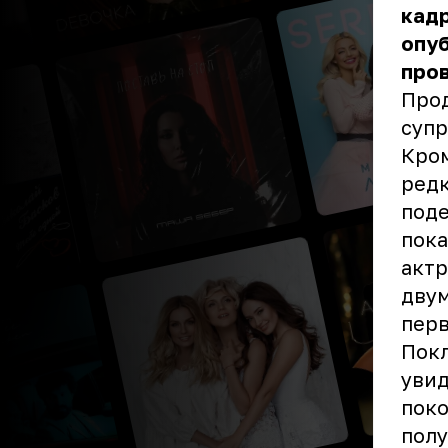
кадр
опу
пров
Про
супр
Кром
редк
поде
пока
актр
двум
перв
Покл
увид
поко
полу