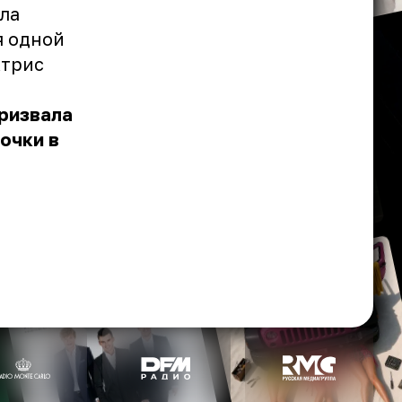
ла
я одной
ктрис
призвала
очки в