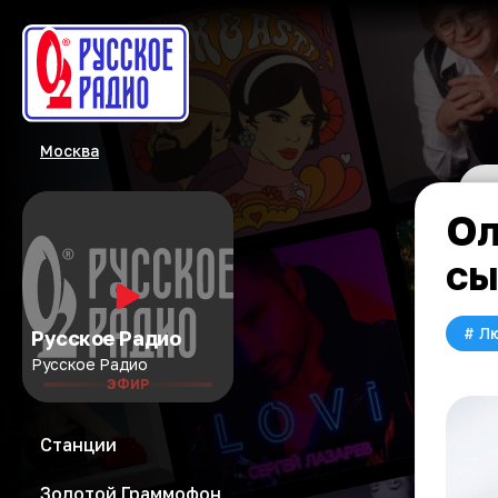
Москва
Ол
сы
#
Л
Русское Радио
Русское Радио
ЭФИР
Станции
Золотой Граммофон