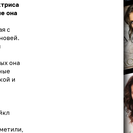
ктриса
е она
я с
новей.
я
ых она
ные
кой и
йкл
тметили,