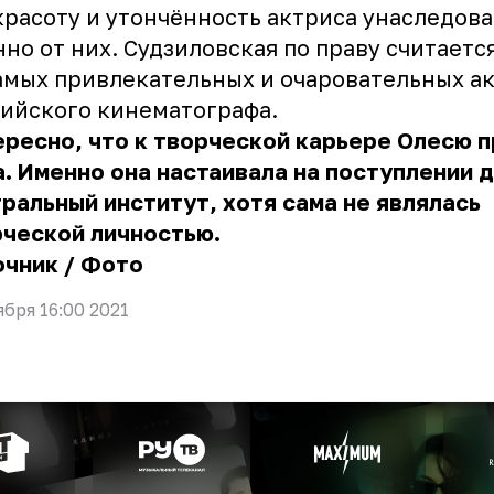
красоту и утончённость актриса унаследова
но от них. Судзиловская по праву считаетс
амых привлекательных и очаровательных а
ийского кинематографа.
ресно, что к творческой карьере Олесю 
. Именно она настаивала на поступлении д
ральный институт, хотя сама не являлась
рческой личностью.
очник
/
Фото
ября 16:00 2021