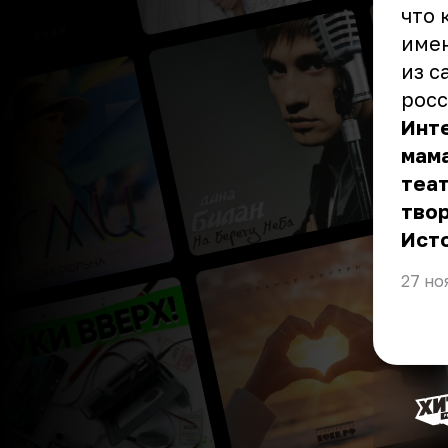
что 
имен
из с
росс
Инте
мама
теат
тво
Ист
27 но