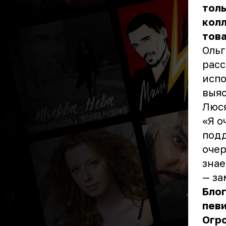
толь
колл
тов
Ольг
расс
испо
выяс
Люся
«Я о
подд
очер
знае
— за
Блог
певи
Огро