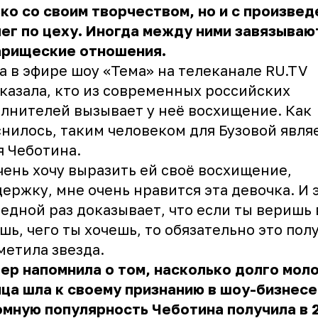
ко со своим творчеством, но и с произве
ег по цеху. Иногда между ними завязываю
арищеские отношения.
а в эфире шоу «Тема» на телеканале RU.TV
казала, кто из современных российских
лнителей вызывает у неё восхищение. Как
нилось, таким человеком для Бузовой явля
 Чеботина.
чень хочу выразить ей своё восхищение,
ержку, мне очень нравится эта девочка. И э
едной раз доказывает, что если ты веришь 
шь, чего ты хочешь, то обязательно это пол
метила звезда.
ер напомнила о том, насколько долго мол
ца шла к своему признанию в шоу-бизнесе
мную популярность Чеботина получила в 