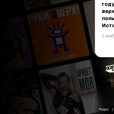
году
верх
поль
Ист
1 ноя
Радио