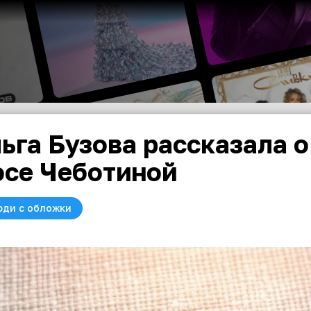
ьга Бузова рассказала 
се Чеботиной
юди с обложки