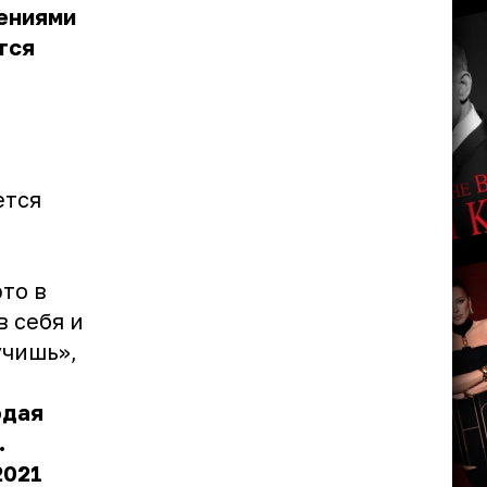
дениями
тся
ется
то в
в себя и
учишь»,
одая
.
2021