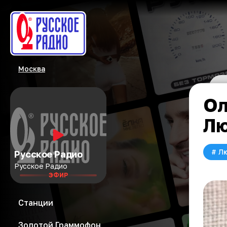
Москва
Ол
Лю
#
Л
Русское Радио
Русское Радио
ЭФИР
Станции
Золотой Граммофон