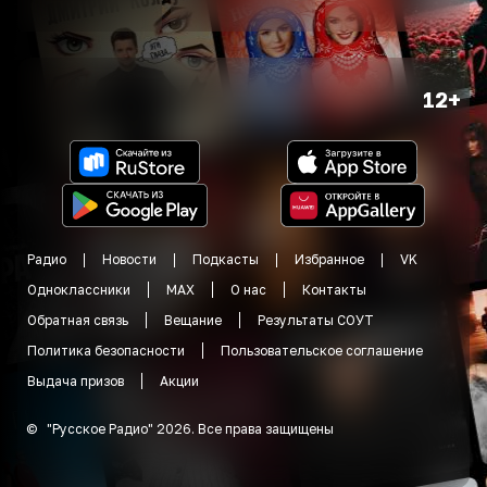
12+
Радио
Новости
Подкасты
Избранное
VK
Одноклассники
MAX
О нас
Контакты
Обратная связь
Вещание
Результаты СОУТ
Политика безопасности
Пользовательское соглашение
Выдача призов
Акции
©
"
Русское Радио
"
2026
.
Все права защищены