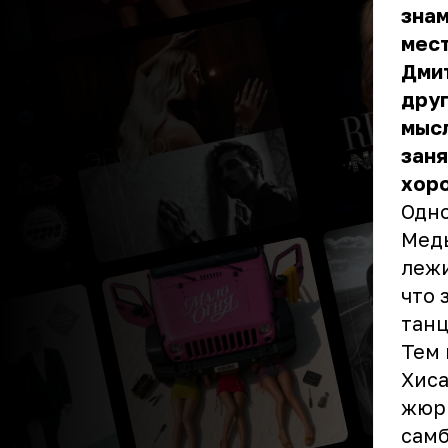
знам
мест
Дмит
друг
мысл
заня
хоро
Одно
Меды
лежи
что 
тан
Тем 
Хиса
жюри
самб