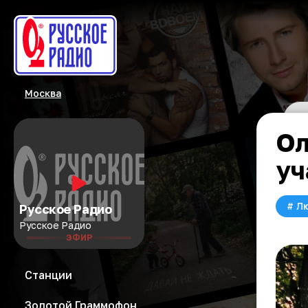
Москва
Ол
уч
#
Л
Русское Радио
Русское Радио
ЭФИР
Станции
Золотой Граммофон