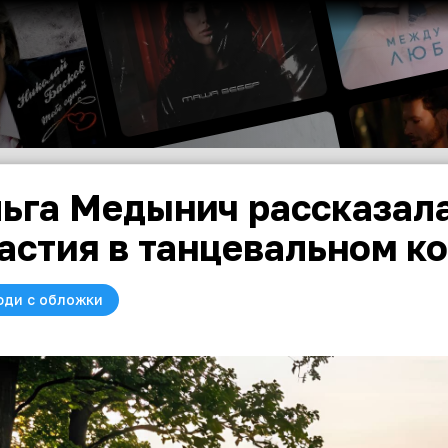
ьга Медынич рассказала
астия в танцевальном к
юди с обложки