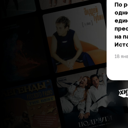
По р
одни
един
прео
на п
Ист
18 ян