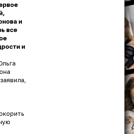
первое
й,
онова и
рь все
вое
дрости и
Ольга
 она
заявила,
покорить
чую