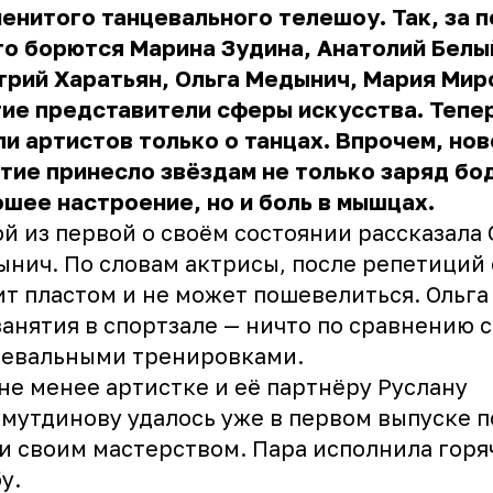
енитого танцевального телешоу. Так, за 
о борются Марина Зудина, Анатолий Белы
рий Харатьян, Ольга Медынич, Мария Мир
ие представители сферы искусства. Тепе
и артистов только о танцах. Впрочем, но
тие принесло звёздам не только заряд бо
шее настроение, но и боль в мышцах.
й из первой о своём состоянии рассказала 
нич. По словам актрисы, после репетиций
т пластом и не может пошевелиться. Ольга 
занятия в спортзале — ничто по сравнению с
цевальными тренировками.
не менее артистке и её партнёру Руслану
мутдинову удалось уже в первом выпуске 
 своим мастерством. Пара исполнила горя
у.