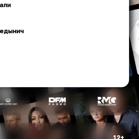
тали
Медынич
12+