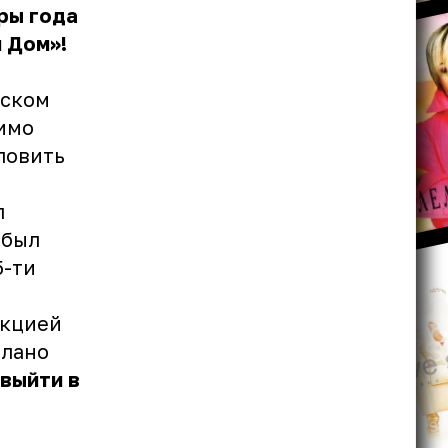
ры года
 Дом»!
сском
димо
ловить
л
 был
5-ти
акцией
елано
 выйти в