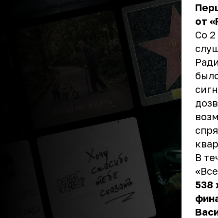
Перц
от «
Со 2
слуш
Ради
было
сигн
дозв
возм
спря
квар
В те
«Все
538
фин
Вас