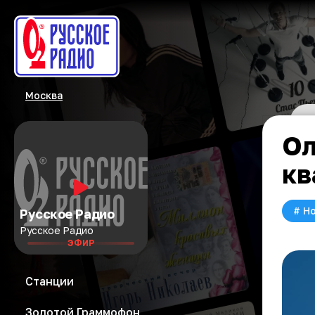
Москва
Ол
кв
#
Но
Русское Радио
Русское Радио
ЭФИР
Станции
Золотой Граммофон