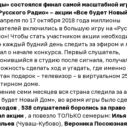
ы» состоялся финал самой масштабной иг
Русского Радио»
–
акции «Все будет Новый
 апреля по 17 октября 2018 года миллионы
ателей включились в большую игру на «Ру
о»! Чтобы стать участником акции необхо
 каждый будний день следить за эфиром и 
ал о начале конкурса. Первый слушатель,
онившийся в студию после сигнала, получа
ожность сделать ход и угадать, где именно
тан подарок – телевизор – в виртуальном 2
тирном доме.
чение семи месяцев вся страна следила за 
 будет Новый Дом», во время игры было сд
 ходов
,
538 слушателей боролись за право
ал акции
, а повезло ТОЛЬКО семерым:
Илья
ильев
(Чуваш-Кубово),
Вероника Посоюзная