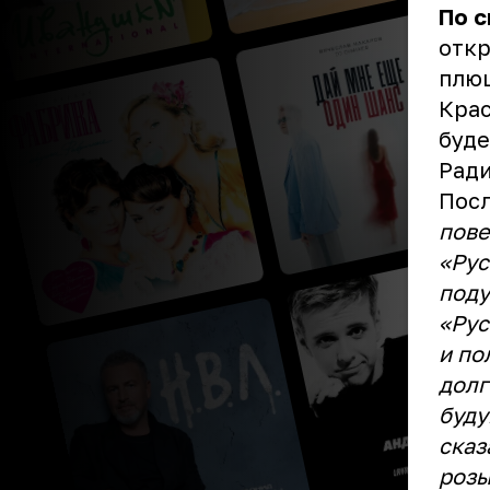
По 
откр
плюш
Крас
буде
Ради
Посл
пове
«Рус
поду
«Рус
и по
долг
буду
сказ
розы