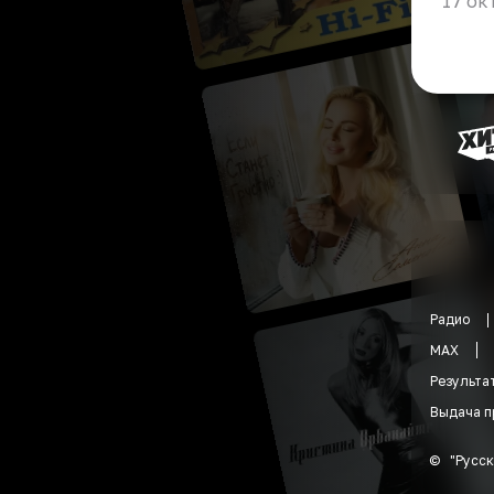
17 ок
Радио
MAX
Результа
Выдача п
©
"
Русск