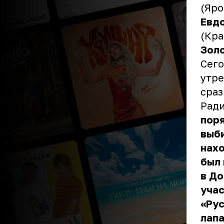
(Яро
Евд
(Кра
Зол
Сег
утре
сраз
Рад
поря
выби
нахо
был 
в До
учас
«Рус
лапа