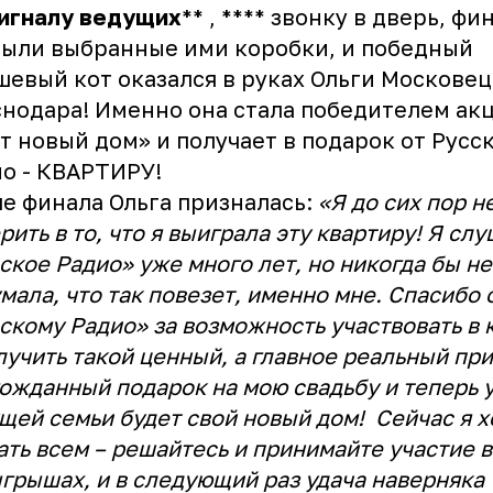
сигналу ведущих
** , **** звонку в дверь, ф
ыли выбранные ими коробки, и победный
евый кот оказался в руках Ольги Московец
нодара! Именно она стала победителем ак
т новый дом» и получает в подарок от Русс
о - КВАРТИРУ!
е финала Ольга призналась:
«Я до сих пор н
рить в то, что я выиграла эту квартиру! Я сл
ское Радио» уже много лет, но никогда бы не
мала, что так повезет, именно мне. Спасибо
скому Радио» за возможность участвовать в 
лучить такой ценный, а главное реальный при
ожданный подарок на мою свадьбу и теперь 
щей семьи будет свой новый дом! Сейчас я х
ать всем – решайтесь и принимайте участие в
грышах, и в следующий раз удача наверняка