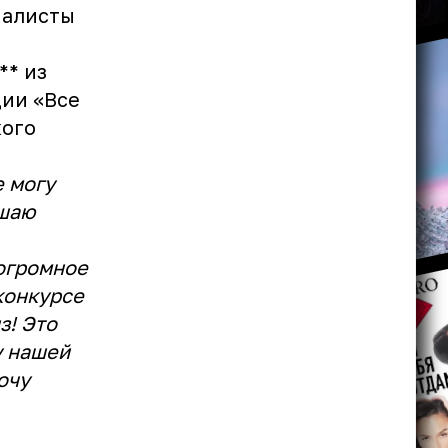
иналисты
** из
ции «Все
кого
е могу
ушаю
 огромное
конкурсе
з! Это
у нашей
очу