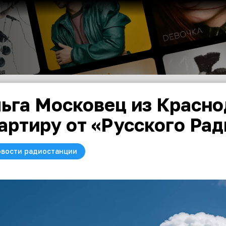
ьга Московец из Красно
артиру от «Русского Рад
вости радиостанции