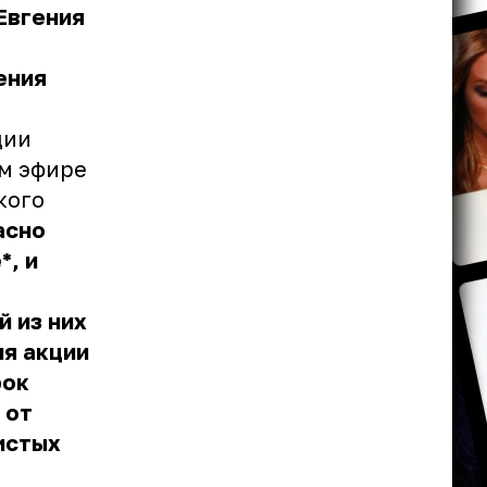
Евгения
ения
дии
ом эфире
кого
асно
*, и
й из них
мя акции
рок
 от
истых