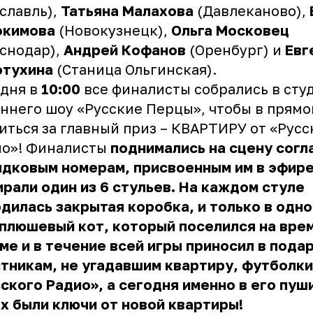
славль),
Татьяна Малахова
(Давлеканово),
окимова
(Новокузнецк),
Ольга Московец
снодар),
Андрей Кофанов
(Оренбург) и
Евг
отухина
(Станица Ольгинская).
одня в
10:00
все финалисты собрались в сту
ннего шоу «Русские Перцы», чтобы в прям
иться за главный приз – КВАРТИРУ от «Русс
ио»! Финалисты
поднимались на сцену согл
дковым номерам, присвоенным им в эфире
рали один из 6 стульев. На каждом стуле
дилась закрытая коробка, и только в одно
плюшевый кот, который поселился на вре
ме и в течение всей игры приносил в пода
тникам, не угадавшим квартиру, футболки
ского Радио», а сегодня именно в его пуш
х были ключи от новой квартиры!