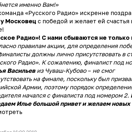
нется именно Вам!»
команда «Русского Радио» искренне поздра
гу Московец
с победой и желает ей счастья
е!
ское Радио»! С нами сбываются не только
ласно правилам акции, для определения поб
финалисты должны лично присутствовать в с
ского Радио». К сожалению, финалист под н
ья Васильев
из Чуваш-Кубово
–
не смог
утствовать на финале, поскольку был призва
ийской Армии, поэтому порядок определени
дителя начался с финалиста под номером 2.
даем Илье большой привет и желаем новых 
мотреть