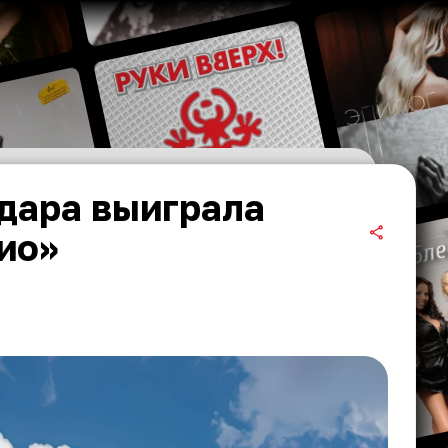
дара выиграла
ио»