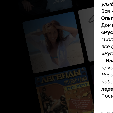
улыб
Вся 
Оль
Дом
«Рус
*Сог
все 
«Рус
–
Ил
прис
Росс
побе
пере
Пос
_ _