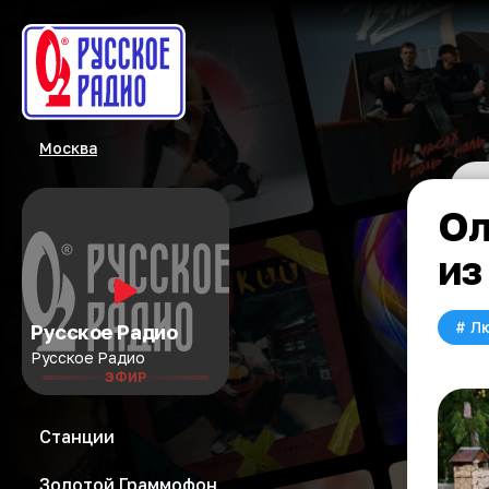
Москва
Ол
из
#
Л
Русское Радио
Русское Радио
ЭФИР
Станции
Золотой Граммофон