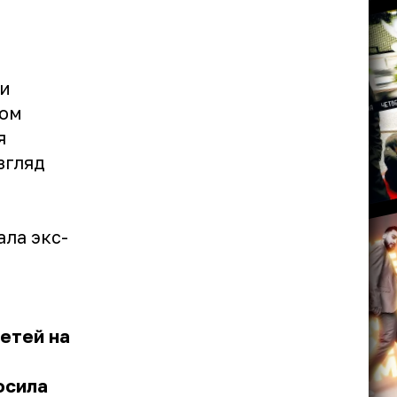
ми
том
я
згляд
ла экс-
етей на
осила