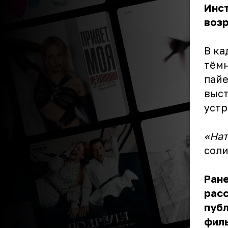
Инст
возр
В ка
тёмн
пайе
выст
устр
«Нат
соли
Ране
расс
публ
филь