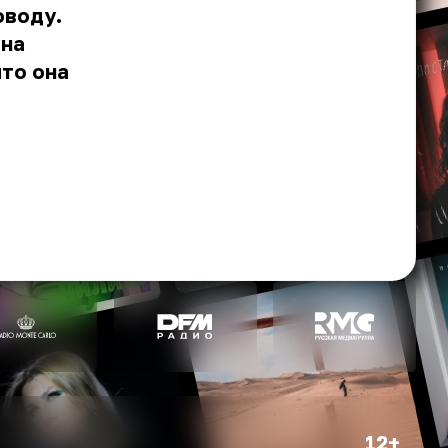
оводу.
 на
то она
12+