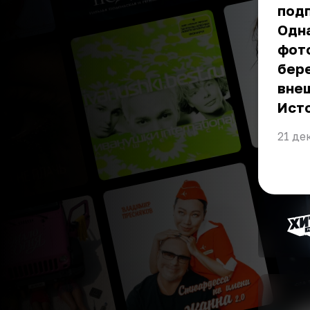
подп
Одн
фото
бере
вне
Ист
21 де