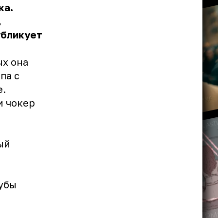
ка.
,
убликует
ых она
па с
е.
и чокер
ый
,
губы