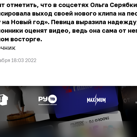
т отметить, что в соцсетях Ольга Серябк
сировала выход своей нового клипа на пе
 на Новый год». Певица выразила надежду
онники оценят видео, ведь она сама от не
ном восторге.
очник
абря 18:03 2022