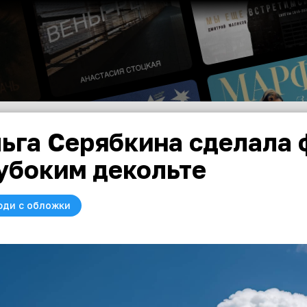
ьга Серябкина сделала ф
убоким декольте
юди с обложки