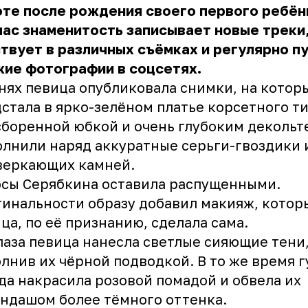
те после рождения своего первого ребён
ас знаменитость записывает новые треки
твует в различных съёмках и регулярно п
ие фотографии в соцсетях.
нях певица опубликовала снимки, на котор
стала в ярко-зелёном платье корсетного ти
боренной юбкой и очень глубоким декольт
лнили наряд аккуратные серьги-гвоздики 
веркающих камней.
сы Серябкина оставила распущенными.
инальности образу добавил макияж, котор
ца, по её признанию, сделала сама.
лаза певица нанесла светлые сияющие тени
лнив их чёрной подводкой. В то же время 
да накрасила розовой помадой и обвела их
ндашом более тёмного оттенка.