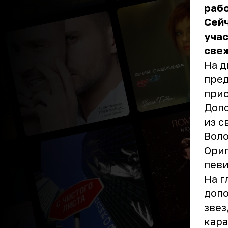
рабо
Сейч
учас
свеж
На д
пред
прис
Допо
из с
Воло
Ориг
певи
На г
допо
звез
кара