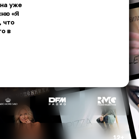
ина уже
сню «Я
, что
го в
12+