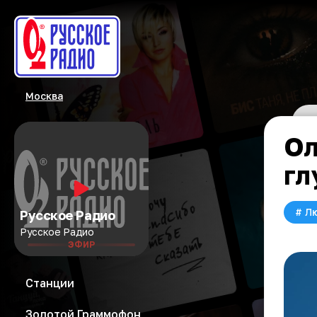
Москва
Ол
гл
#
Л
Русское Радио
Русское Радио
ЭФИР
Станции
Золотой Граммофон