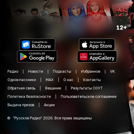
12+
Радио
Новости
Подкасты
Избранное
VK
Одноклассники
MAX
О нас
Контакты
Обратная связь
Вещание
Результаты СОУТ
Политика безопасности
Пользовательское соглашение
Выдача призов
Акции
©
"
Русское Радио
"
2026
.
Все права защищены