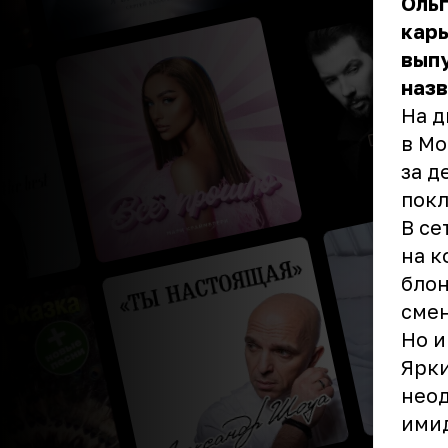
Ольг
карь
вып
назв
На д
в Мо
за д
покл
В се
на к
бло
смен
Но и
Ярки
неод
имид