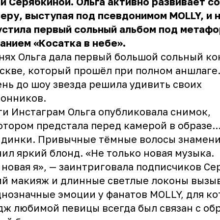
и Серябкиной. Ольга активно развивает с
еру, выступая под псевдонимом MOLLY, и 
устила первый сольный альбом под метаф
анием «Косатка в небе».
нях Ольга дала первый большой сольный к
скве, который прошёл при полном аншлаге
ень до шоу звезда решила удивить своих
онников.
ти Инстаграм Ольга опубликовала снимок,
отором предстала перед камерой в образе..
ндинки. Привычные тёмные волосы знамен
ил яркий блонд. «Не только новая музыка.
 новая я», — заинтриговала подписчиков Се
й макияж и длинные светлые локоны вызы
нозначные эмоции у фанатов MOLLY, для к
ж любимой певицы всегда был связан с об