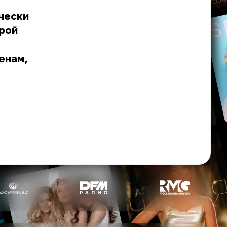
чески
ерой
енам,