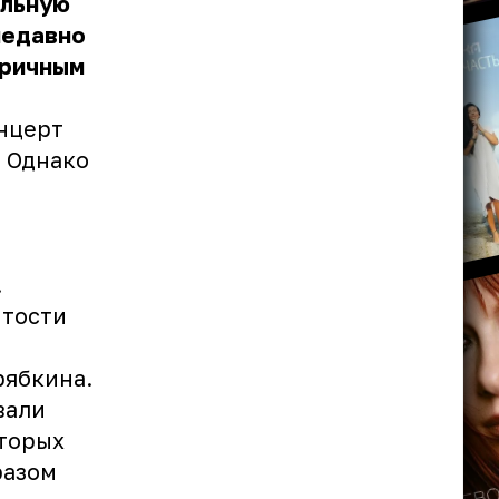
ольную
недавно
оричным
онцерт
. Однако
.
итости
рябкина.
вали
оторых
разом