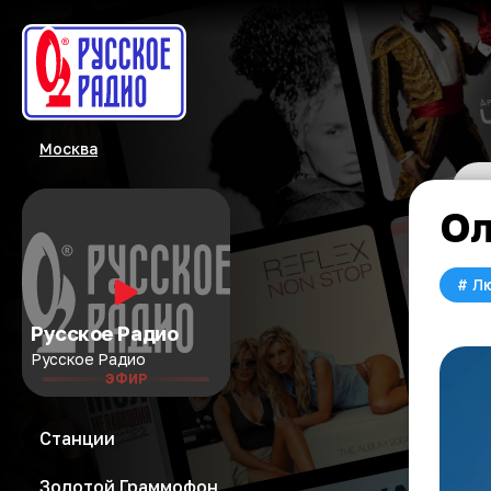
Москва
Ол
#
Л
Русское Радио
Русское Радио
ЭФИР
Станции
Золотой Граммофон