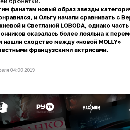
ей брюнетки.
им фанатам новый образ звезды категори
онравился, и Ольгу начали сравнивать с В
невой и Светланой LOBODA, однако часть
онников оказалась более лояльна к перем
и нашли сходство между «новой MOLLY»
вестными французскими актрисами.
реля 04:00 2019