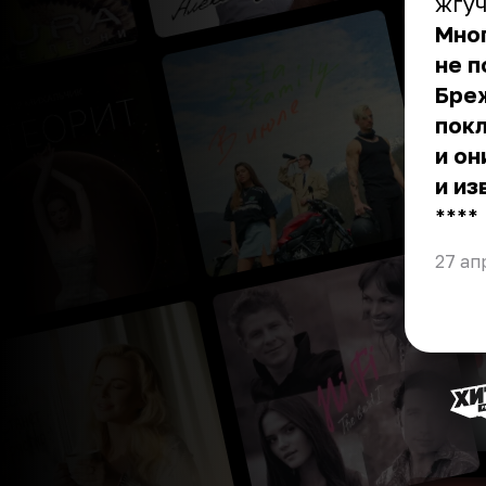
жгуч
Мног
не п
Бреж
покл
и он
и из
** **
27 ап