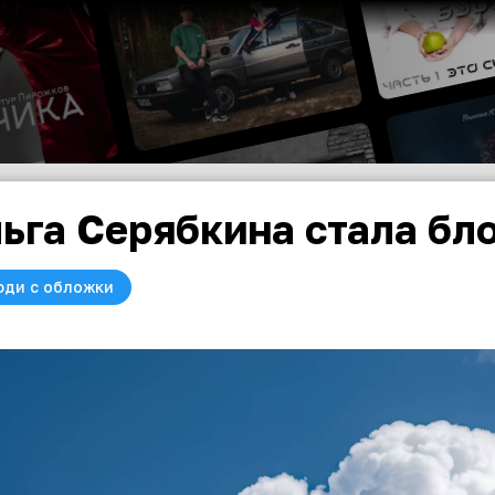
ьга Серябкина стала бл
юди с обложки