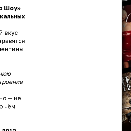
р Шоу»
ыкальных
й вкус
нравятся
лентины
ннюю
строение
но — не
о чём
 2012