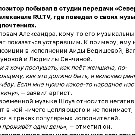
позитор побывал в студии передачи «Севе
елеканале RU.TV, где поведал о своих муз
дпочтениях.
ловам Александра, кому-то его музыкальны
т показаться устаревшим. К примеру, ему 
позиции в исполнении Аиды Ведищевой, Ва
куновой и Людмилы Сенчиной.
и я хочу послушать, как поёт женщина, по-
оящему, как это должно быть, я включаю ра
чёву. Если мне нужно какое-то народное на
кину»
, — заявил артист.
временной музыке Шоуа относится негатив
т в ней ничего цепляющего и не понимает, 
ся в треках популярных исполнителей.
 проживёт один день»
, — отметил он.
сандр начал сольную вокальную карьеру в