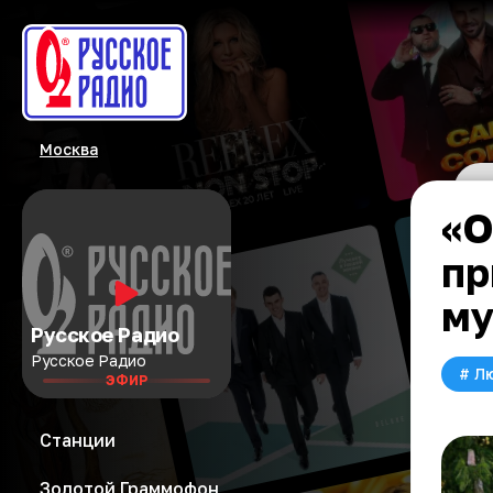
Москва
«О
пр
му
Русское Радио
Русское Радио
#
Л
ЭФИР
Станции
Золотой Граммофон