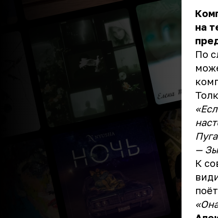
Ком
на т
пре
По с
може
ком
Тол
«Есл
наст
Пуга
— Зы
К со
види
поёт
«Она
Алек