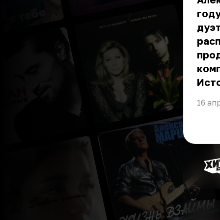
году
дуэт
расп
про
ком
Ист
16 ап