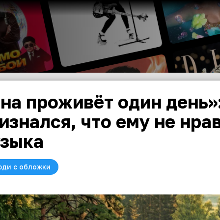
на проживёт один день»
изнался, что ему не нра
зыка
юди с обложки