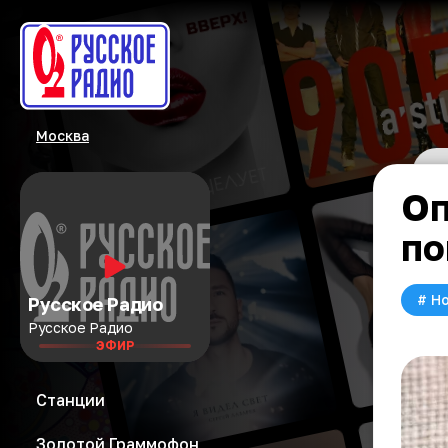
Москва
Оп
по
#
Но
Русское Радио
Русское Радио
ЭФИР
Станции
Золотой Граммофон