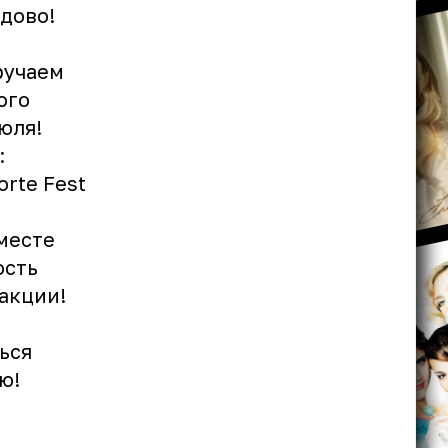
дово!
ручаем
ого
юля!
:
rte Fest
месте
ость
акции!
ься
ю!