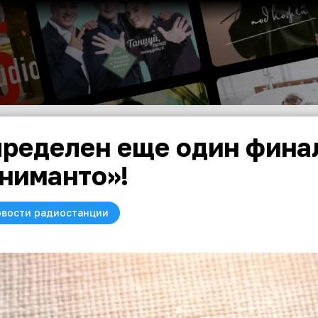
ределен еще один финал
ниманто»!
вости радиостанции