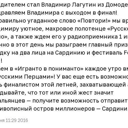
дителем стал Владимир Лагутин из Домоде
равляем Владимира с выходом в финал!
равильно угаданное слово «Повтори!» мы в
имиру уютное, махровое полотенце «Русск
о», а также ждем его у радиоприемника 1 и
но в этот день мы разыграем главный приз
дку на два лица на Сардинию и фестиваль Fo
!
ем в «Игранто в пониманто» каждое утро в
усскими Перцами»! У вас еще есть возможн
ь финалистом этой летней, захватывающей 
дывайте, что тот или иной жест значит
альянцев — получите возможность отправит
ивописный остров миллионеров — Сардини
ня 11:29 2016