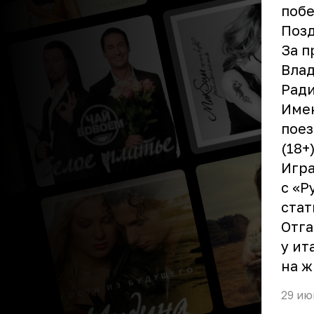
побе
Позд
За п
Влад
Ради
Имен
поез
(18+)
Игра
с «Р
стат
Отга
у ит
на ж
29 ию