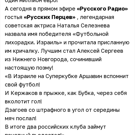
один миллион евро!
А сегодня в прямом эфире
«Русского Радио»
гостья
«Русских Перцев»
, легендарная
советская актриса Наталья Селезнева
назвала имя победителя «Футбольной
лихорадки. Израиль» и прочитала присланную
им кричалку. Лучшим стал Алексей Сергеев
из Нижнего Новгорода, сочинивший
настоящую поэму!
«В Израиле на Суперкубке Аршавин вспомнит
свой футбол!
И Кержаков в прыжке, как Бубка, через себя
вколотит гол!
Дзагоев со штрафного в угол от середины
мяч послал!
В итоге два российских клуба займут