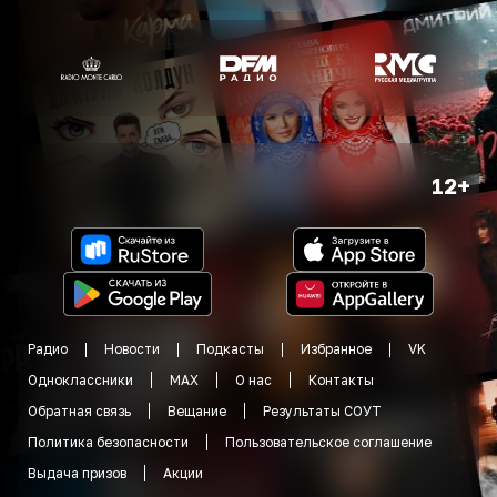
12+
Радио
Новости
Подкасты
Избранное
VK
Одноклассники
MAX
О нас
Контакты
Обратная связь
Вещание
Результаты СОУТ
Политика безопасности
Пользовательское соглашение
Выдача призов
Акции