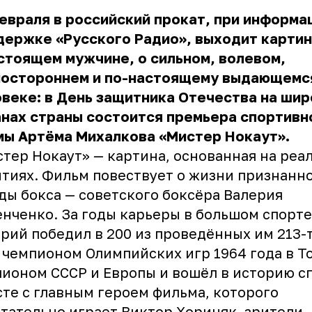
евраля в российский прокат, при информа
держке «Русского Радио», выходит карти
стоящем мужчине, о сильном, волевом,
ностороннем и по-настоящему выдающемс
веке: в День защитника Отечества на шир
нах страны состоится премьера спортивн
мы Артёма Михалкова «Мистер Нокаут».
тер Нокаут» — картина, основанная на реа
тиях. Фильм повествует о жизни признанн
ды бокса — советского боксёра Валерия
нченко. За годы карьеры в большом спорте
рий победил в 200 из проведённых им 213-т
 чемпионом Олимпийских игр 1964 года в Т
ионом СССР и Европы и вошёл в историю с
те с главным героем фильма, которого
тательно играет Виктор Хориняк, зрители