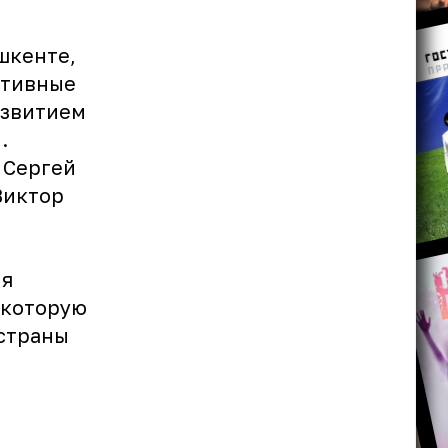
шкенте,
ртивные
азвитием
.
 Сергей
Виктор
ия
 которую
 страны