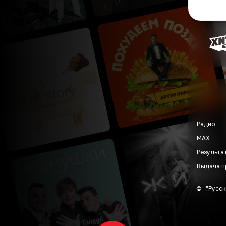
Радио
MAX
Результа
Выдача п
©
"
Русск