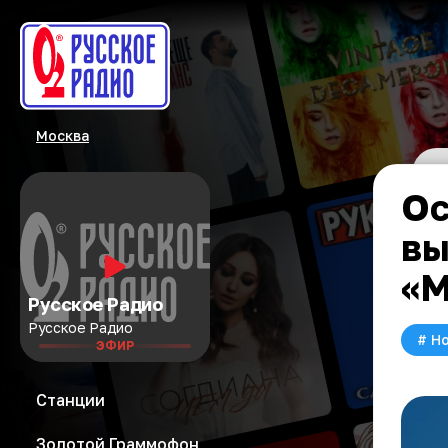
Москва
Ос
вы
«М
Русское Радио
Русское Радио
#
Но
ЭФИР
Станции
Золотой Граммофон