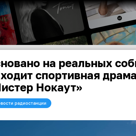
новано на реальных соб
ходит спортивная драм
истер Нокаут»
вости радиостанции