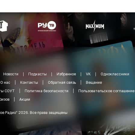
Новости
Подкасты
Избранное
VK
Одноклассники
О нас
Контакты
Обратная связь
Вещание
ты СОУТ
Политика безопасности
Пользовательское соглашение
ризов
Акции
ое Радио
"
2026
.
Все права защищены