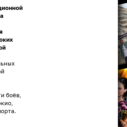
ционной
на
я
оких
ой
льных
ой
и боёв,
окио,
порта.