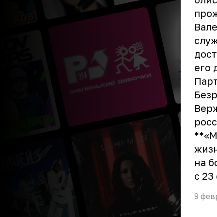
прож
Вале
служ
дост
его 
Парт
Безр
Верж
росс
**«М
жизн
на б
с 23
9 фев