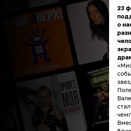
23 ф
под
о на
раз
чело
экра
дра
«Мис
собы
звез
Попе
Вале
стал
чемп
Вмес
блис