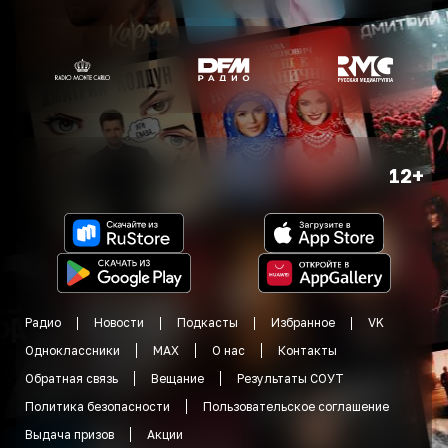
12+
Радио
Новости
Подкасты
Избранное
VK
Одноклассники
MAX
О нас
Контакты
Обратная связь
Вещание
Результаты СОУТ
Политика безопасности
Пользовательское соглашение
Выдача призов
Акции