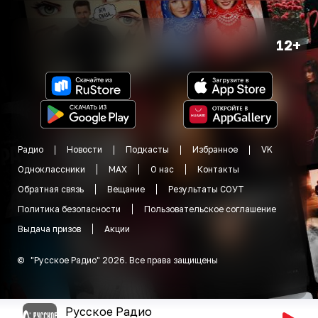
12+
Радио
Новости
Подкасты
Избранное
VK
Одноклассники
MAX
О нас
Контакты
Обратная связь
Вещание
Результаты СОУТ
Политика безопасности
Пользовательское соглашение
Выдача призов
Акции
©
"
Русское Радио
"
2026
.
Все права защищены
Русское Радио