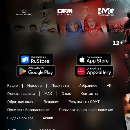
12+
Радио
Новости
Подкасты
Избранное
VK
Одноклассники
MAX
О нас
Контакты
Обратная связь
Вещание
Результаты СОУТ
Политика безопасности
Пользовательское соглашение
Выдача призов
Акции