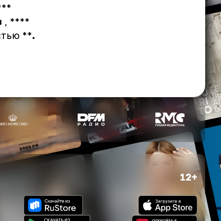
***
з
, ****
стью **
.
12+