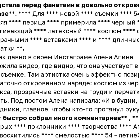
дстала
перед
фанатами
в
довольно
откров
азе
**. **** Для **** новой **** съемки **** 
яя **** певица **** примерила **** черный 
гивающий **** латексный **** костюм **** с
рачными **** вставками **** и **** длинные
атки **
.
ак давно в своем Инстаграме Алена Апина
жила видео, где видно, что она участвует в
съемке. Там артистка очень эффектно пози
аточно откровенном наряде: костюм из че
кса, прозрачные вставки на груди и перчат
ть. Под постом Алена написала: «И в будни,
дники, главное, чтобы кто-то протянул руку
т
быстро
собрал
много
комментариев
** , *
рых **** поклонники **** творчества **** 
 восхитились **** смелостью **** 54
-
летней