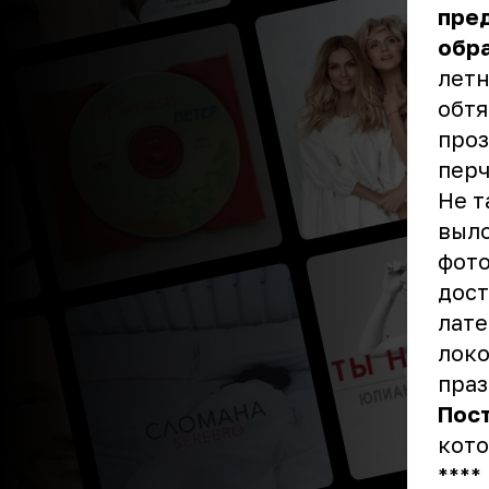
пре
обр
летн
обтя
проз
перч
Не т
выло
фото
дост
лате
локо
праз
Пос
кото
****