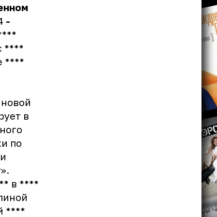
енном
54
-
****
 ****
 ****
 новой
рует в
рного
ки по
 и
».
*** в ****
Апиной
 ****