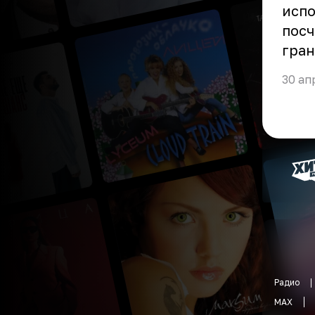
исп
пос
гран
30 ап
Радио
MAX