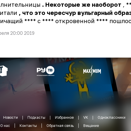
олнительницы
.
Некоторые
же
наоборот
, *
читали
,
что
это
чересчур
вульгарный
обра
ичащий **** с **** откровенной **** пошло
реля 20:00 2019
Новости
Подкасты
Избранное
VK
Одноклассники
О нас
Контакты
Обратная связь
Вещание