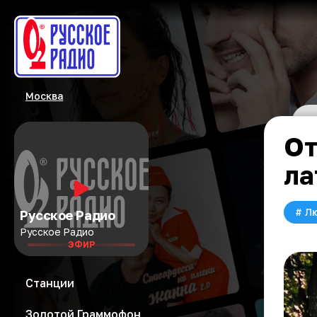
Москва
От
ла
#
Л
Русское Радио
Русское Радио
ЭФИР
Станции
Золотой Граммофон