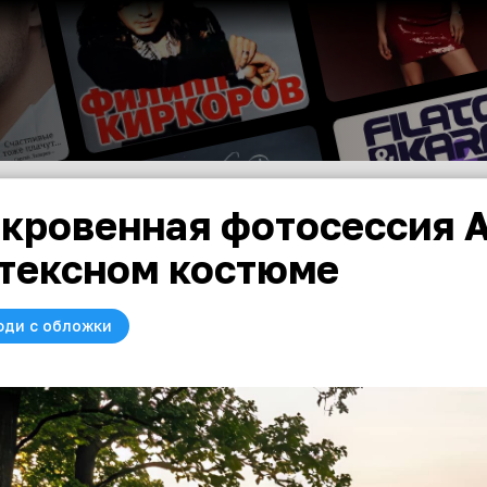
кровенная фотосессия 
тексном костюме
юди с обложки