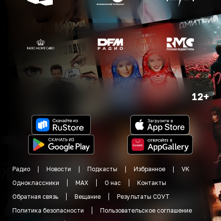
12+
Радио
Новости
Подкасты
Избранное
VK
Одноклассники
MAX
О нас
Контакты
Обратная связь
Вещание
Результаты СОУТ
Политика безопасности
Пользовательское соглашение