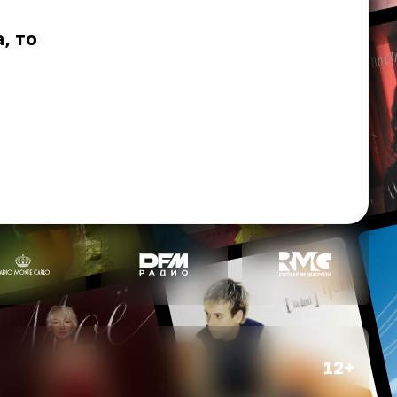
, то
12+