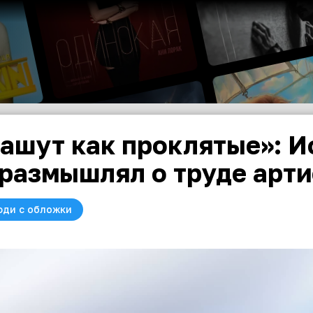
ашут как проклятые»: 
размышлял о труде арти
юди с обложки