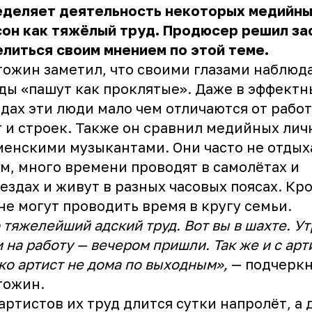
еделяет деятельность некоторых медийн
он как тяжёлый труд. Продюсер решил за
литься своим мнением по этой теме.
ожин заметил, что своими глазами наблюда
ды «пашут как проклятые». Даже в эффектн
дах эти люди мало чем отличаются от рабо
 и строек. Также он сравнил медийных лич
енскими музыкантами. Они часто не отдых
м, много времени проводят в самолётах и
ездах и живут в разных часовых поясах. Кро
не могут проводить время в кругу семьи.
 тяжелейший адский труд. Вот вы в шахте. У
 на работу — вечером пришли. Так же и с арт
ко артист не дома по выходным»,
— подчерк
гожин.
артистов их труд длится сутки напролёт, а 