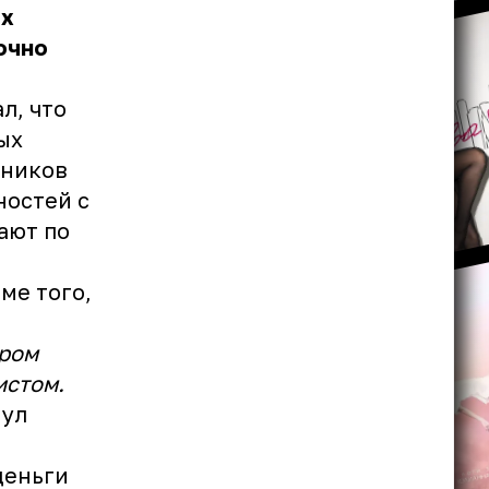
ых
очно
л, что
ых
тников
ностей с
ают по
ме того,
тром
истом.
нул
деньги