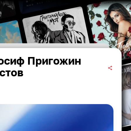
Иосиф Пригожин
стов