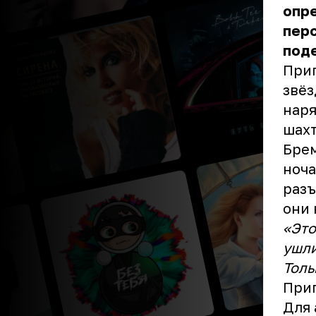
опр
перс
поде
Приг
звёз
наря
шахт
Брем
ноча
разъ
они 
«Это
ушли
Толь
При
Для 