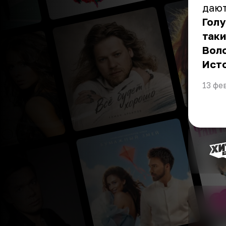
дают
Голу
таки
Воло
Ист
13 фе