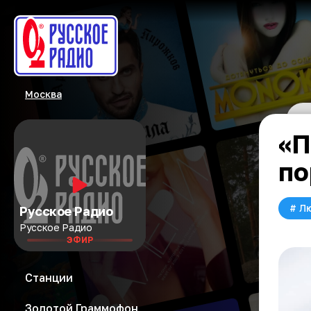
Москва
«П
по
#
Л
Русское Радио
Русское Радио
ЭФИР
Станции
Золотой Граммофон