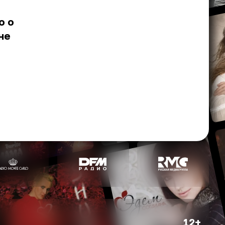
о о
не
12+