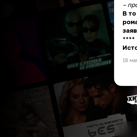
– пр
В то
рома
заяв
** **
Ист
18 ма