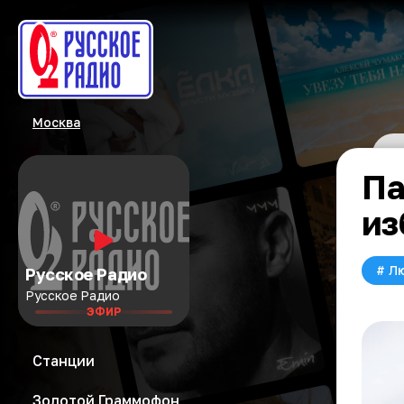
Москва
Па
из
#
Л
Русское Радио
Русское Радио
ЭФИР
Станции
Золотой Граммофон