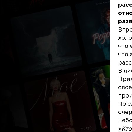
расс
отно
разв
Впро
холо
что 
что 
расс
В ли
Прил
свое
прои
По с
очер
небо
«Кто