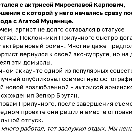
тался с актрисой Мирославой Карпович,
шения с которой у него начались сразу по
ода с Агатой Муценице.
чем, артист не долго оставался в статусе
стяка. Поклонники Прилучного быстро дог
у актёра новый роман. Многие даже предпо
артист вернулся к своей экс-супруге, но на 
еял эти домыслы.
чном аккаунте одной из популярных соцсет
учный опубликовал совместную фотографи
й новой возлюбленной – актрисой армянск
схождения Зепюр Брутян.
ловам Прилучного, после завершения съёмо
едном проекте они решили вместе отправи
льшой отпуск.
 много работал, тот заслужил отдых. Мы нен