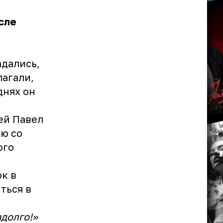
сле
адались,
лагали,
днях он
ей Павел
ю со
ого
к в
ться в
адолго!»