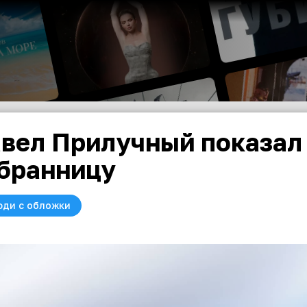
вел Прилучный показал
бранницу
юди с обложки