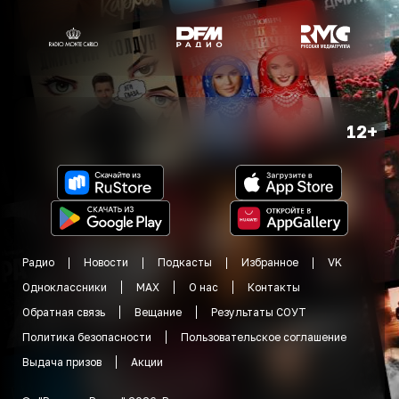
12+
Радио
Новости
Подкасты
Избранное
VK
Одноклассники
MAX
О нас
Контакты
Обратная связь
Вещание
Результаты СОУТ
Политика безопасности
Пользовательское соглашение
Выдача призов
Акции