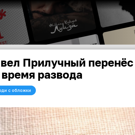
вел Прилучный перенёс
 время развода
юди с обложки