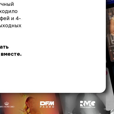
учный
ходило
фей и 4-
выходных
ать
 вместе.