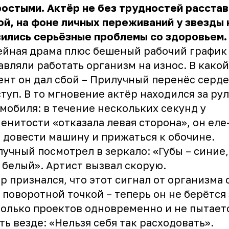
остыми. Актёр не без трудностей расстав
й, на фоне личных переживаний у звезды 
ились серьёзные проблемы со здоровьем.
йная драма плюс бешеный рабочий график
авляли работать организм на износ. В какой
нт он дал сбой – Прилучный перенёс серд
туп. В то мгновение актёр находился за ру
мобиля: в течение нескольких секунд у
енитости «отказала левая сторона», он еле
 довести машину и прижаться к обочине.
учный посмотрел в зеркало: «Губы – синие,
 белый». Артист вызвал скорую.
р признался,
что этот сигнал от организма 
 поворотной точкой – теперь он не берётся 
олько проектов одновременно и не пытает
ть везде: «Нельзя себя так расходовать».