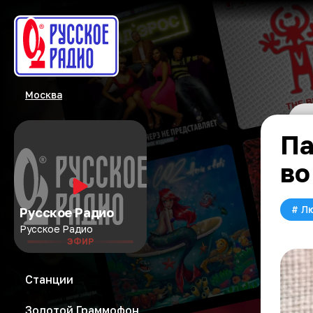
Москва
Па
во
#
Л
Русское Радио
Русское Радио
ЭФИР
Станции
Золотой Граммофон