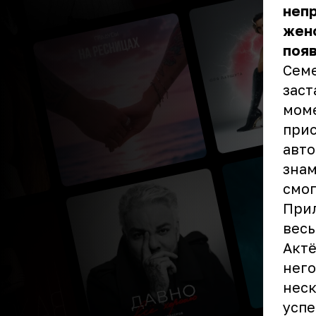
непр
жено
появ
Семе
заст
моме
прис
авто
знам
смог
Прил
весь
Актё
него
неск
успе