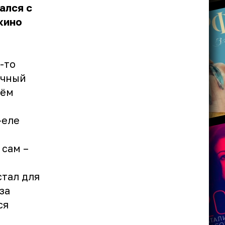
ался с
кино
-то
ечный
лём
-еле
 сам –
стал для
за
ся