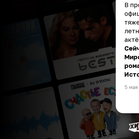
В пр
офиц
тяже
летн
актё
Сейч
Мир
рома
Ист
5 мая