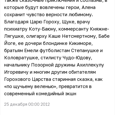
также сказочные приключения и соблазны, в
которые будут вовлечены герои, Алена
сохранит чувство верности любимому.
Благодаря Царю Гороху, Щуке, врачу
психиатру Коту-Баюну, коммерсанту Княжне-
Лягушке, олигарху Каше Нетсмертному, Бабе
Йоге, ее дочери блондинке Кикиморе,
братьям Емели футболистам Степанушке и
Коловратушке, стилисту Чудо-Юдову,
начальнику Позорной дружины Ахиллекулу
Игоревичу и многим другим обитателям
Горохового Царства старинная сказка, как
«по щучьему веленью», превратится в
современный комедийный экшн
25 декабря 00:00 2012