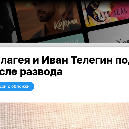
лагея и Иван Телегин п
сле развода
юди с обложки