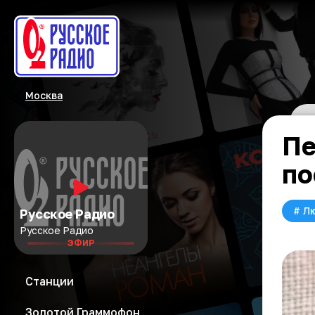
Москва
Пе
по
#
Л
Русское Радио
Русское Радио
ЭФИР
Станции
Золотой Граммофон