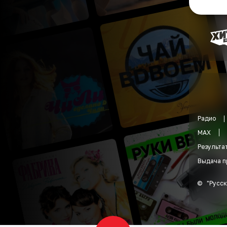
Радио
MAX
Результа
Выдача п
©
"
Русск