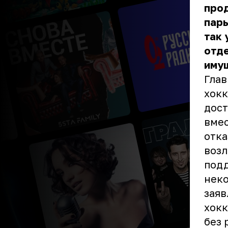
прод
пары
так 
отде
иму
Глав
хокк
дост
вмес
отка
возл
подд
неко
заяв
хокк
без 