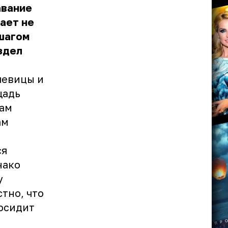
авание
ает не
 шагом
здел
певицы и
щадь
там
ам
ся
нако
у
тно, что
росидит