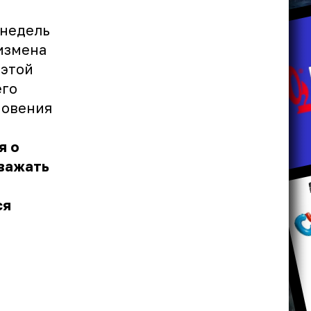
 недель
 измена
 этой
его
новения
я о
уважать
.
ся