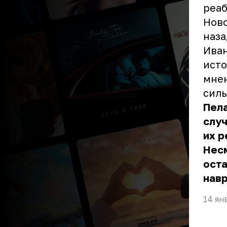
реа
Ново
наза
Иван
исто
мнен
силь
Пела
слу
их р
Несм
оста
навр
14 ян