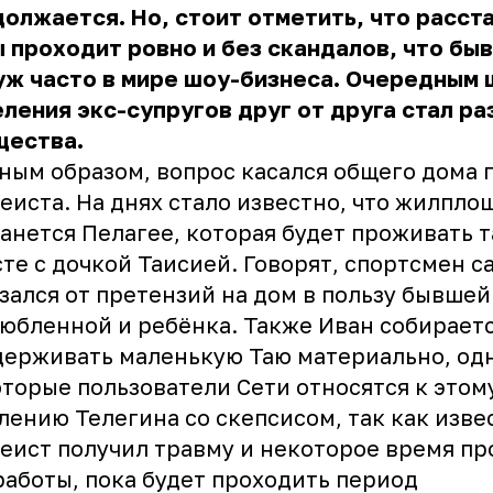
олжается. Но, стоит отметить, что расст
 проходит ровно и без скандалов, что быв
уж часто в мире шоу-бизнеса. Очередным
ления экс-супругов друг от друга стал ра
щества.
ным образом, вопрос касался общего дома 
еиста. На днях стало известно, что жилпло
анется Пелагее, которая будет проживать 
те с дочкой Таисией. Говорят, спортсмен с
зался от претензий на дом в пользу бывшей
юбленной и ребёнка. Также Иван собирает
ерживать маленькую Таю материально, од
торые пользователи Сети относятся к этом
лению Телегина со скепсисом, так как извес
еист получил травму и некоторое время п
работы, пока будет проходить период