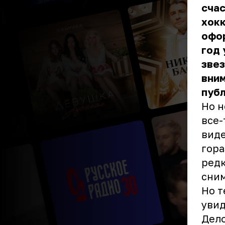
счас
хок
офор
год 
звез
вним
публ
Но н
все-
виде
гора
редк
сним
Но т
увид
Дело