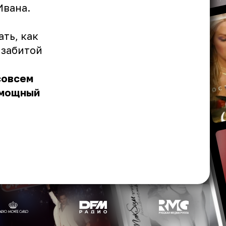
Ивана.
ть, как
 забитой
совсем
о мощный