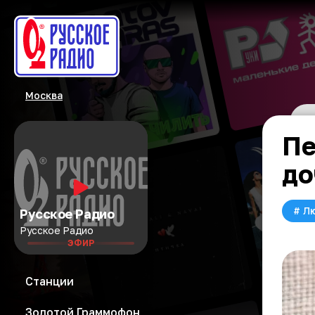
Москва
Пе
до
#
Л
Русское Радио
Русское Радио
ЭФИР
Станции
Золотой Граммофон