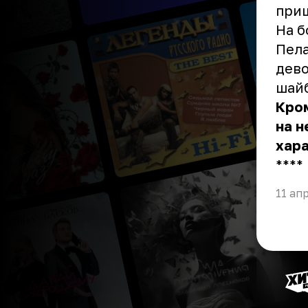
приш
На б
Пела
дево
шай
Кром
на н
хара
** **
11 ап