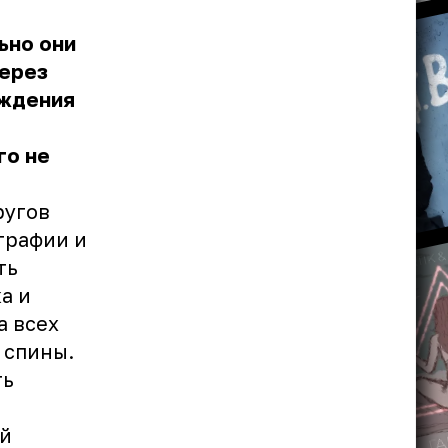
ьно они
через
ождения
го не
ругов
графии и
ть
а и
а всех
 спины.
ть
ой