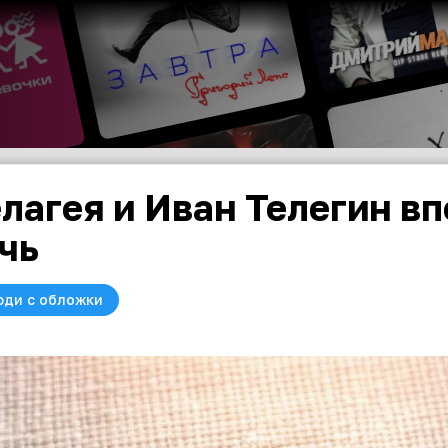
лагея и Иван Телегин в
чь
юди с обложки