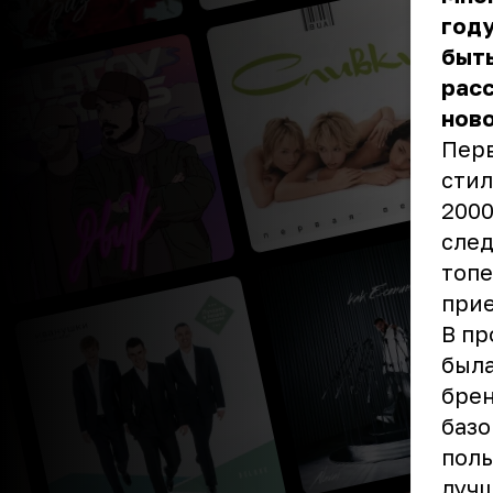
году
быть
расс
ново
Перв
стил
2000
след
топе
прие
В пр
была
брен
базо
поль
лучш