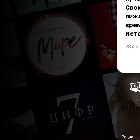
Свою
пиж
врем
Ист
23 фе
Радио