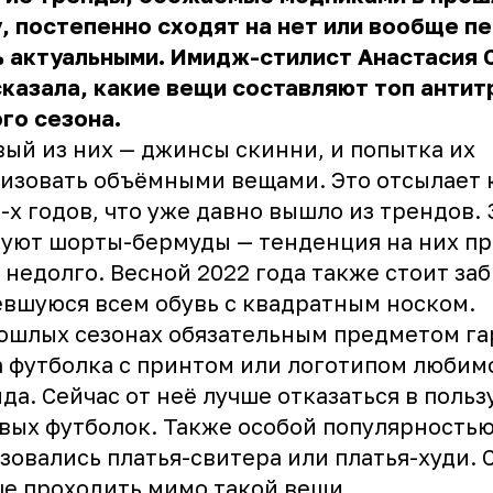
, постепенно сходят на нет или вообще п
 актуальными. Имидж-стилист Анастасия 
казала, какие вещи составляют топ анти
го сезона.
ый из них — джинсы скинни, и попытка их
изовать объёмными вещами. Это отсылает 
-х годов, что уже давно вышло из трендов.
уют шорты-бермуды — тенденция на них пр
 недолго. Весной 2022 года также стоит за
вшуюся всем обувь с квадратным носком.
ошлых сезонах обязательным предметом г
 футболка с принтом или логотипом любим
да. Сейчас от неё лучше отказаться в польз
вых футболок. Также особой популярность
зовались платья-свитера или платья-худи. 
е проходить мимо такой вещи.