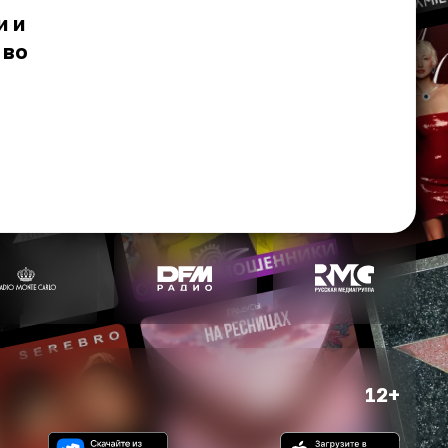
и и
 во
12+