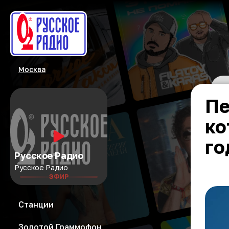
Москва
Пе
ко
го
Русское Радио
Русское Радио
ЭФИР
Станции
Золотой Граммофон