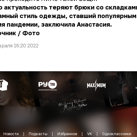
 актуальность теряют брюки со складкам
амный стиль одежды, ставший популярным
я пандемии, заключила Анастасия.
очник
/
Фото
враля 16:20 2022
Новости
Подкасты
Избранное
VK
Одноклассники