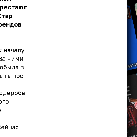
ерестают
Стар
трендов
к началу
 За ними
обыла в
быть про
ардероба
ого
у
ю
Сейчас