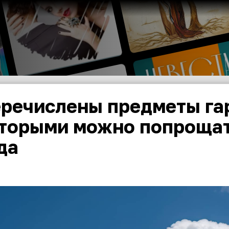
речислены предметы гар
торыми можно попрощат
да