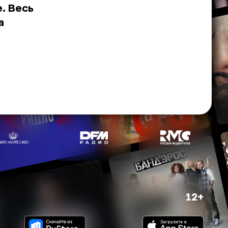
. Весь
а
12+