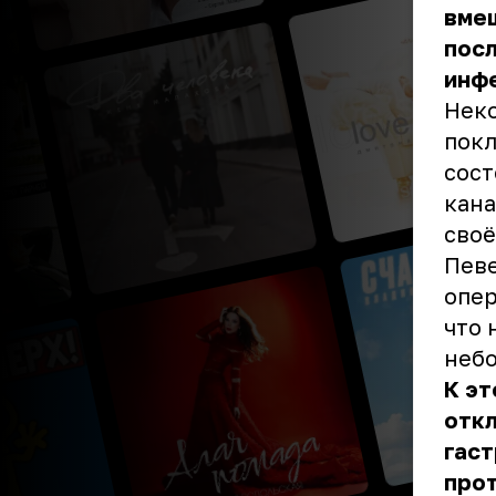
вмеш
посл
инф
Неко
покл
сост
кана
своё
Певе
опер
что 
неб
К эт
откл
гаст
про