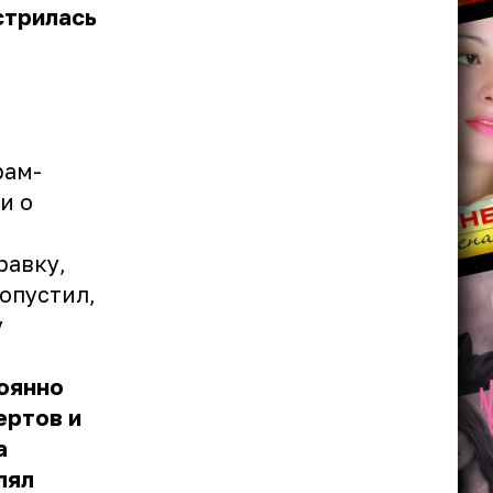
стрилась
рам-
и о
равку,
опустил,
у
тоянно
ертов и
а
лял