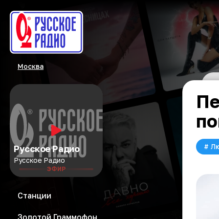
Москва
Пе
по
#
Л
Русское Радио
Русское Радио
ЭФИР
Станции
Золотой Граммофон