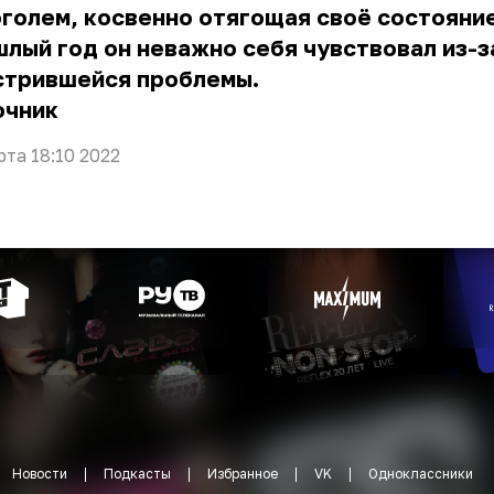
голем, косвенно отягощая своё состояние
лый год он неважно себя чувствовал из-з
стрившейся проблемы.
очник
рта 18:10 2022
Новости
Подкасты
Избранное
VK
Одноклассники