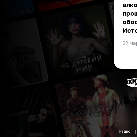
алко
прош
обо
Ист
22 ма
Радио