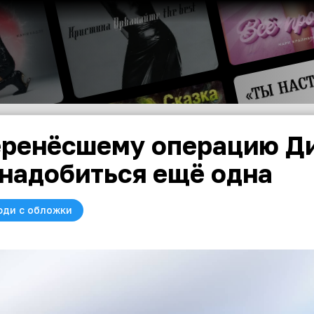
ренёсшему операцию Д
надобиться ещё одна
юди с обложки