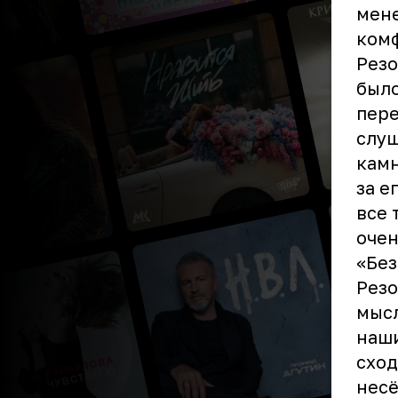
мене
комф
Резо
было
пере
слуш
камн
за е
все 
очен
«Без
Резо
мысл
наши
сход
несё