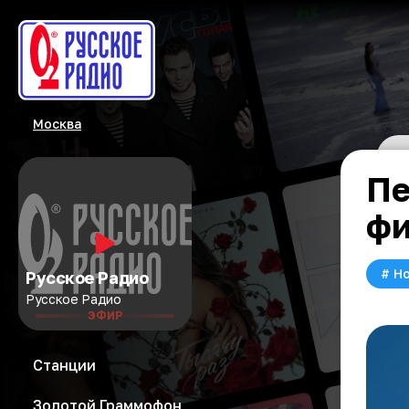
Москва
Пе
фи
#
Но
Русское Радио
Русское Радио
ЭФИР
Станции
Золотой Граммофон