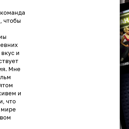
 команда
, чтобы
 мы
ревних
 вкус и
ствует
ия. Мне
ильм
нятом
живем и
, что
 мире
твом