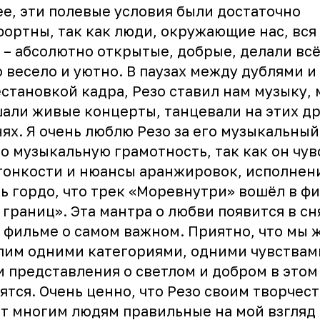
е, эти полевые условия были достаточно
ортны, так как люди, окружающие нас, вся
 – абсолютно открытые, добрые, делали всё
 весело и уютно. В паузах между дублями и
становкой кадра, Резо ставил нам музыку,
али живые концерты, танцевали на этих д
ях. Я очень люблю Резо за его музыкальный
го музыкальную грамотность, так как он чув
тонкости и нюансы аранжировок, исполнен
ь гордо, что трек «Моревнутри» вошёл в ф
 границ». Эта мантра о любви появится в с
 фильме о самом важном. Приятно, что мы 
им одними категориями, одними чувствами
 представления о светлом и добром в этом
ятся. Очень ценно, что Резо своим творчес
т многим людям правильные на мой взгляд