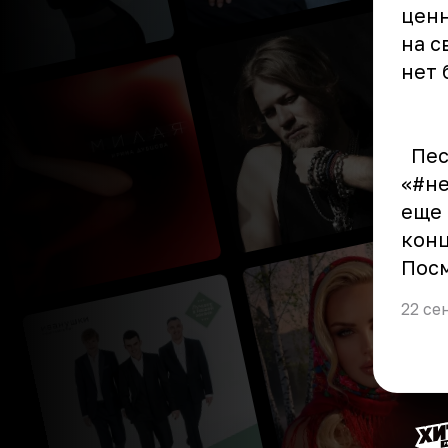
ценн
на с
нет 
Песн
«#не
еще 
конц
Пос
22 се