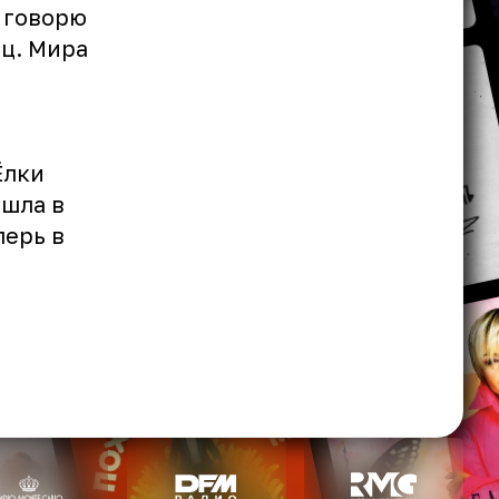
, говорю
иц. Мира
Ёлки
ошла в
перь в