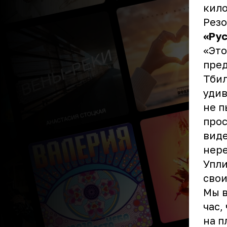
кило
Резо
«Ру
«Это
пред
Тбил
удив
не п
прос
виде
нере
Упли
свои
Мы в
час,
на п