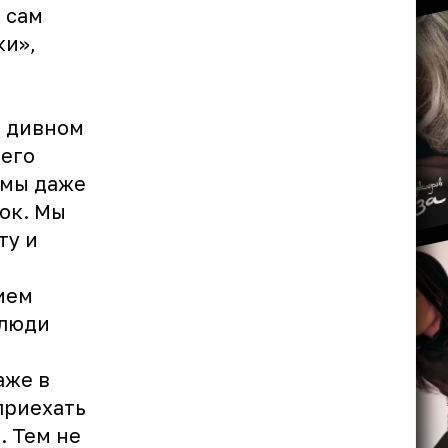
 сам
ки»,
в дивном
шего
 мы даже
ок. Мы
ту и
ием
 люди
аже в
приехать
. Тем не