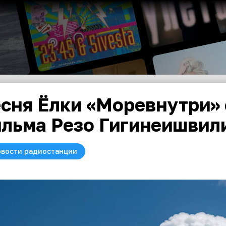
сня Ёлки «Моревнутри» 
льма Резо Гигинеишвили
вости радиостанции