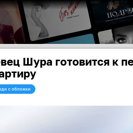
вец Шура готовится к п
артиру
юди с обложки