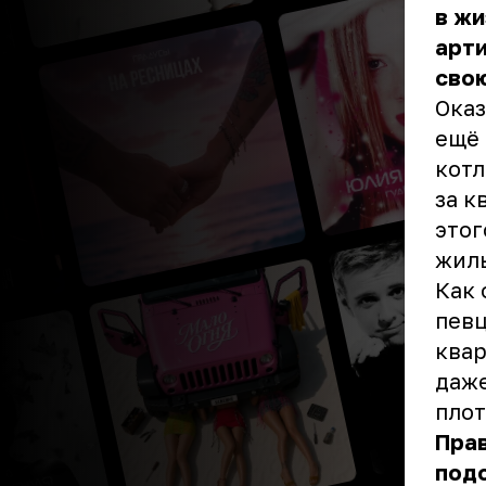
в жи
арти
сво
Оказ
ещё 
котл
за к
этог
жил
Как 
певц
квар
даже
плот
Прав
подо