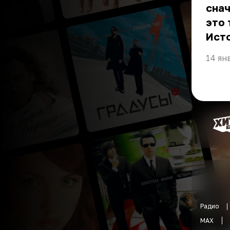
снач
это
Ист
14 ян
Радио
MAX