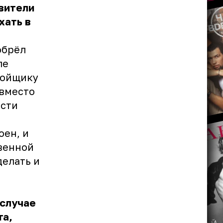
вители
хать в
обрёл
пе
ройщику
 вместо
ости
оен, и
твенной
делать и
 случае
та,