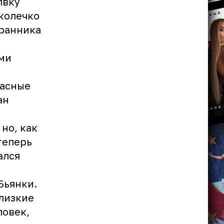
лвку
 колечко
бранника
ами
расные
ан
но, как
теперь
ался
Бьянки.
лизкие
ловек,