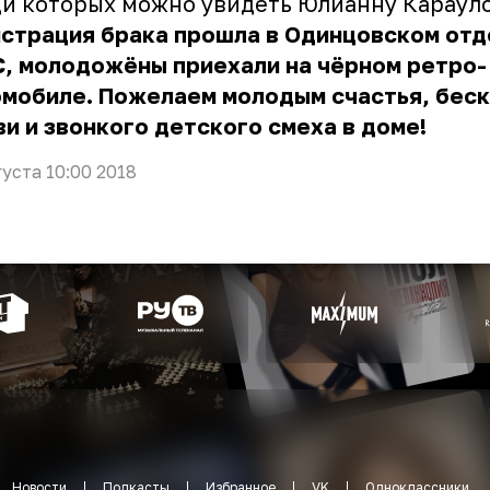
и которых можно увидеть Юлианну Карауло
истрация брака прошла в Одинцовском от
, молодожёны приехали на чёрном ретро-
омобиле. Пожелаем молодым счастья, бес
и и звонкого детского смеха в доме!
густа 10:00 2018
Новости
Подкасты
Избранное
VK
Одноклассники