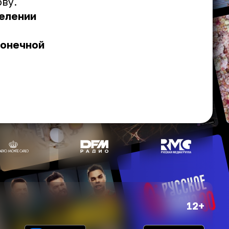
ву.
делении
конечной
12+