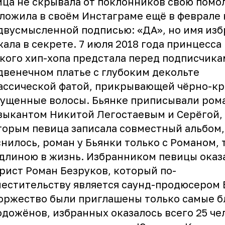
ца не скрывала от поклонников свою помо
ложила в своём Инстаграме ещё в феврале
двусмысленной подписью: «ДА», но имя из
ала в секрете. 7 июля 2018 года принцесса
кого хип-хопа предстала перед подписчик
двенечном платье с глубоким декольте
ассической фатой, прикрывающей чёрно-к
ущенные волосы. Бьянке приписывали ром
зыкантом Никитой Легостаевым и Серёгой,
торым певица записала совместный альбом, 
нилось, роман у Бьянки только с Романом, 
длиною в жизнь. Избранником певицы оказ
рист Роман Безруков, который по-
естительству является саунд-продюсером 
оржество были приглашены только самые б
дожёнов, избранных оказалось всего 25 че