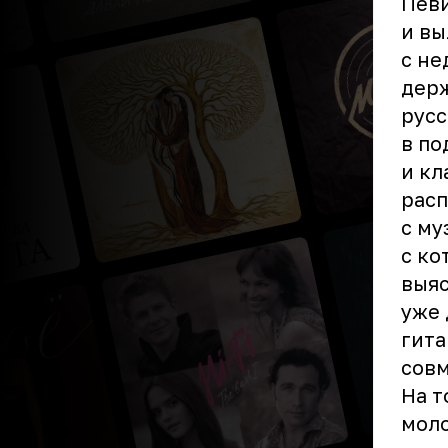
Певи
и вы
с не
держ
русс
в по
и кл
расп
с му
с ко
выяс
уже 
гита
совм
На т
моло