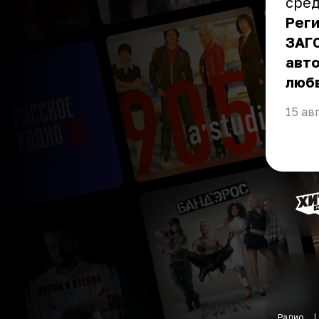
сред
Рег
ЗАГС
авт
любв
15 ав
Радио