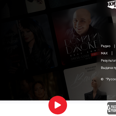
Радио
MAX
Результа
Выдача п
©
"
Русск