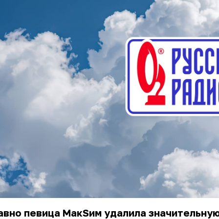
авно
певица МакSим
удалила значительную