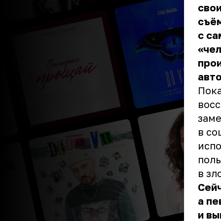
свои
съём
с са
«чел
про
авто
Пока
восс
заме
в со
испо
поль
в зл
Сейч
а пе
и вы