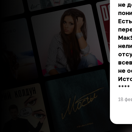
не д
пони
Есть
пере
Мак
нели
отс
все
не о
Ист
** **
18 фе