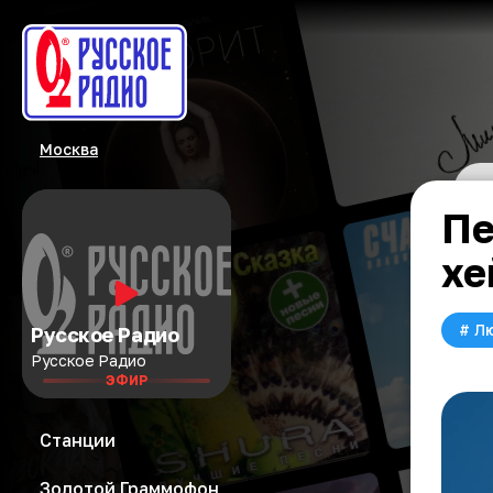
Москва
Пе
хе
#
Л
Русское Радио
Русское Радио
ЭФИР
Станции
Золотой Граммофон