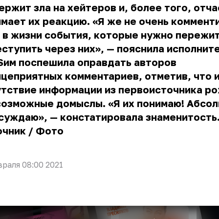
ержит зла на хейтеров и, более того, отча
мает их реакцию. «Я же не очень коммент
 в жизни события, которые нужно пережит
ступить через них», — пояснила исполнит
Sим поспешила оправдать авторов
цеприятных комментариев, отметив, что 
утствие информации из первоисточника р
возможные домыслы. «Я их понимаю! Абсо
суждаю», — констатировала знаменитость
очник
/
Фото
враля 08:00 2021