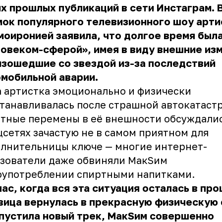
х прошлых публикаций в сети Инстаграм. 
ок популярного телевизионного шоу арти
моиронией заявила, что долгое время был
овеком-сферой», имея в виду внешние из
изошедшие со звездой из-за последствий
мобильной аварии.
 артистка эмоционально и физически
танавливалась после страшной автокатаст
тные перемены в её внешности обсуждали
цсетях зачастую не в самом приятном для
лнительницы ключе — многие интернет-
зователи даже обвиняли
МакSим
оупотреблении спиртными напитками.
ас, когда вся эта ситуация осталась в пр
вица вернулась в прекрасную физическую
пустила новый трек, МакSим совершенно