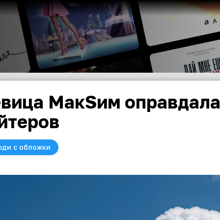
вица МакSим оправдала
йтеров
юди с обложки