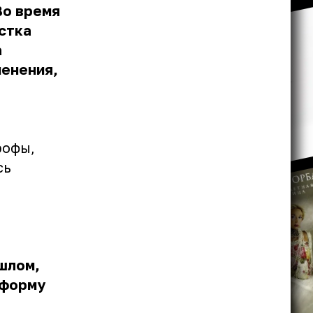
Во время
стка
а
менения,
рофы,
сь
ошлом,
 форму