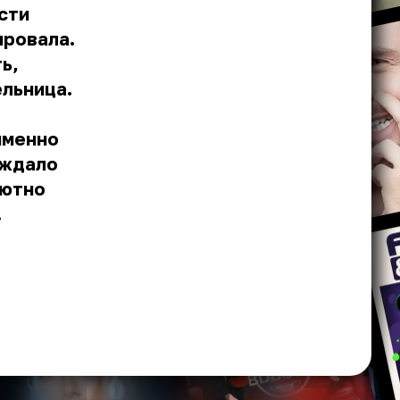
сти
ировала.
ь,
ельница.
именно
ождало
лютно
.