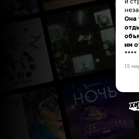
и ст
нез
Она 
отды
объя
им о
** **
15 ма