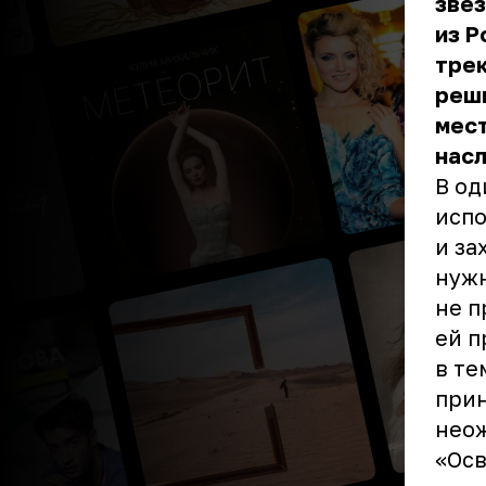
звез
из Р
трек
реш
мест
насл
В од
испо
и за
нужн
не п
ей п
в те
при
неож
«Осв