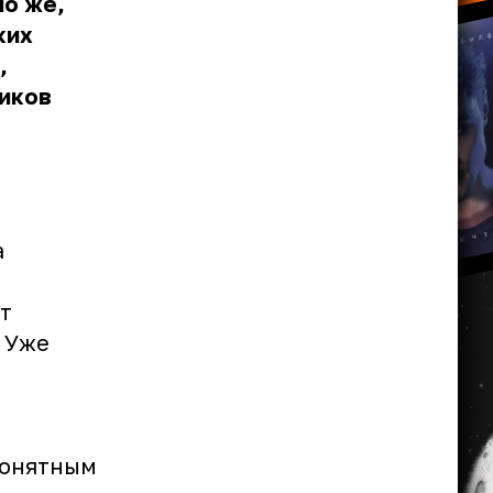
но же,
ких
,
иков
а
т
 Уже
понятным