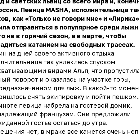
д и светских львиц со всего мира и, конеч
оссии. Певица MASHA, исполнительница та
ов, как «Только не говори мне» и «Лирика»
ила отправиться в популярное среди лыжн
о не в горячий сезон, а в марте, чтобы
адиться катанием на свободных трассах.
ин из дней своего активного отдыха
лнительница так увлеклась спуском
хватывающими видами Альп, что пропустил
ый поворот и оказалась на участке горы,
редназначенном для лыж. В какой-то момен
ришлось снять экипировку и пойти пешком.
мноте певица набрела на гостевой домик,
надлежащий французам. Они предложили
иданной гостье остаться до утра.
ещения нет, в мраке все кажется очень не