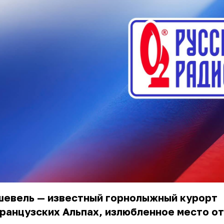
шевель — известный горнолыжный курорт
ранцузских Альпах, излюбленное место о