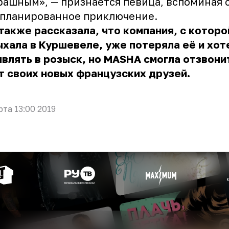
рашным», — признается певица, вспоминая 
апланированное приключение.
также рассказала, что компания, с которо
хала в Куршевеле, уже потеряла её и хот
влять в розыск, но MASHA смогла отзвони
т своих новых французских друзей.
рта 13:00 2019