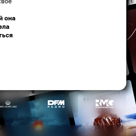
свое
й она
ела
ться