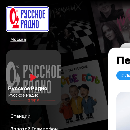
Москва
Пе
#
Л
Русское Радио
Русское Радио
ЭФИР
Станции
Золотой Граммофон