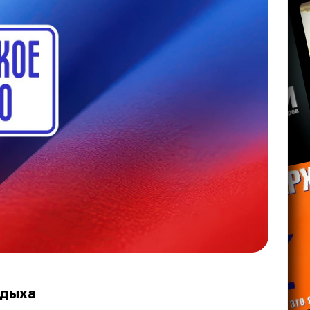
тдыха