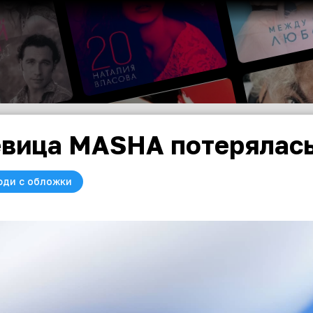
вица MASHA потерялась
юди с обложки