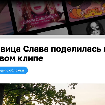
вица Слава поделилась 
вом клипе
юди с обложки