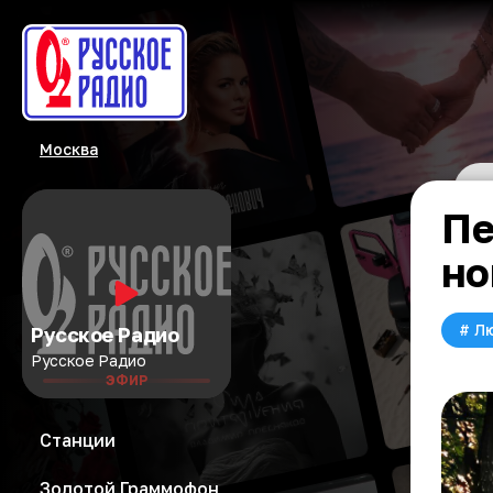
Москва
Пе
но
#
Л
Русское Радио
Русское Радио
ЭФИР
Станции
Золотой Граммофон