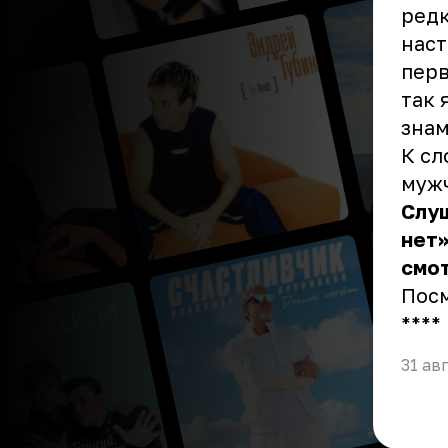
редк
наст
перв
так 
знам
К сл
мужч
Слуш
нет»
смот
Пос
** **
31 ав