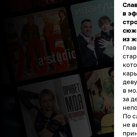
Слав
в эф
стро
сюже
из ж
Глав
стар
кото
карь
дев
в мо
за д
непо
По с
не в
прин