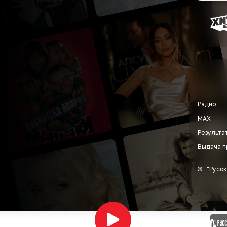
Радио
MAX
Результа
Выдача п
©
"
Русск