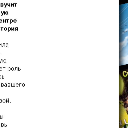
звучит
вую
центре
стория
ила
,
ую
ет роль
сь
ивавшего
зой.
цы
овь