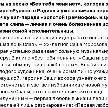
ы на песню «Без тебя меня нет», которая 
ире «Русского Радио» и уже занимала пер
чку хит-парада «Золотой Граммофон». В 
та клипа — личная и очень болезненная и
изни самой исполнительницы.
ную роль в этой яркой видеоработе исполн
шая дочь Славы — 22-летняя Саша Морозова
рая успешно развивает сольную музыкальн
еру. В клипе «Без тебя меня нет» Саша игра
ушки, обманутой возлюбленным. Влюбивши
лодого художника, очень романтично ухаж
евушкой, героиня Саши вскоре узнаёт о его
стоянстве и застаёт избранника с новой му
ловам Славы, этот сюжет является отнюдь
ыдуманным — первая любовь в жизни певи
есла ей лишь разочарование: «Первая люб