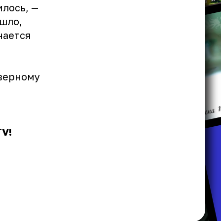
илось, —
ошло,
нается
еверному
TV!