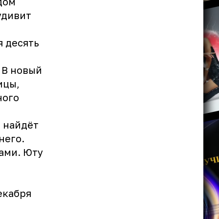
дом
удивит
я десять
 В новый
ицы,
ного
й найдёт
него.
ами. Юту
екабря