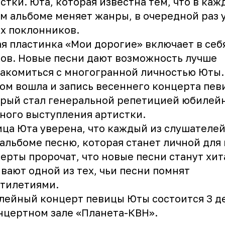
стки. Юта, которая известна тем, что в каж
м альбоме меняет жанры, в очередной раз 
х поклонников.
я пластинка «Мои дорогие» включает в себ
ов. Новые песни дают возможность лучше
акомиться с многогранной личностью Юты.
ом вошла и запись весеннего концерта пев
рый стал генеральной репетицией юбилей
ного выступления артистки.
ца Юта уверена, что каждый из слушателе
 альбоме песню, которая станет личной для 
ерты пророчат, что новые песни станут хит
вают одной из тех, чьи песни помнят
тилетиями.
ейный концерт певицы Юты состоится 3 д
нцертном зале «Планета-КВН».