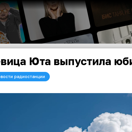
вица Юта выпустила юб
вости радиостанции