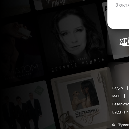
3 окт
Радио
MAX
Результа
Выдача п
©
"
Русск