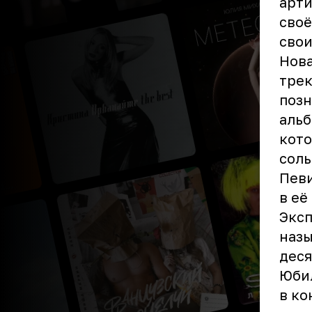
арти
своё
свои
Нова
трек
позн
альб
кото
соль
Певи
в её
Эксп
назы
деся
Юбил
в ко