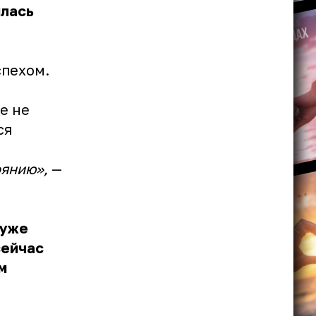
илась
спехом.
е не
ся
оянию»,
—
 уже
сейчас
м