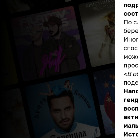
под
сост
По с
бере
Иног
спос
може
про
«В о
поде
Напо
генд
вос
акти
мал
Ист