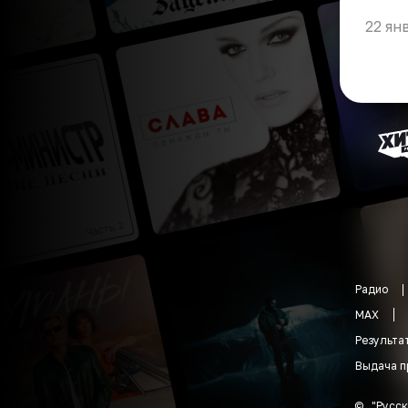
22 ян
Радио
MAX
Результа
Выдача п
©
"
Русск