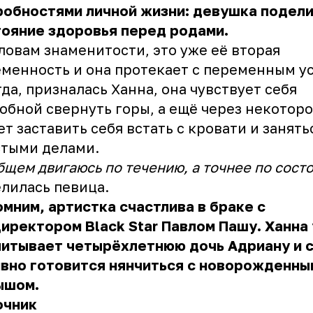
робностями личной жизни: девушка подел
ояние здоровья перед родами.
ловам знаменитости, это уже её вторая
менность и она протекает с переменным у
да, призналась Ханна, она чувствует себя
обной свернуть горы, а ещё через некоторо
т заставить себя встать с кровати и занять
стыми делами.
бщем двигаюсь по течению, а точнее по сост
лилась певица.
мним, артистка счастлива в браке с
иректором Black Star Павлом Пашу. Ханна
питывает четырёхлетнюю дочь Адриану и 
вно готовится нянчиться с новорожденны
ышом.
очник