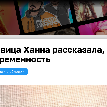
вица Ханна рассказала,
ременность
юди с обложки