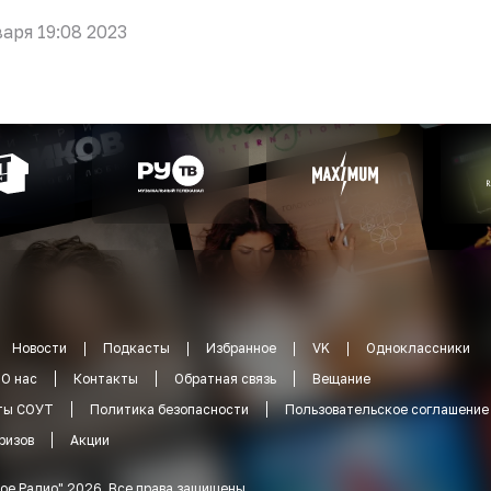
варя 19:08 2023
Новости
Подкасты
Избранное
VK
Одноклассники
О нас
Контакты
Обратная связь
Вещание
ты СОУТ
Политика безопасности
Пользовательское соглашение
ризов
Акции
ое Радио
"
2026
.
Все права защищены