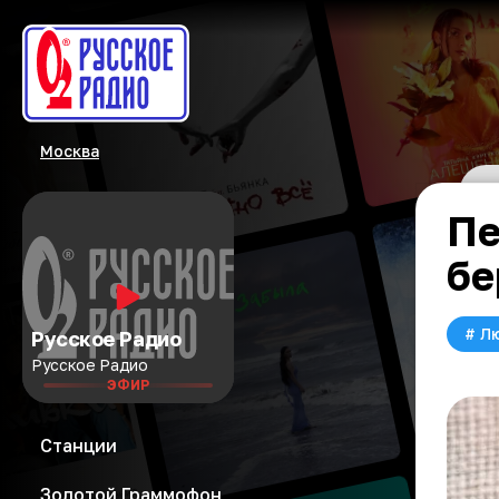
Москва
Пе
бе
#
Л
Русское Радио
Русское Радио
ЭФИР
Станции
Золотой Граммофон