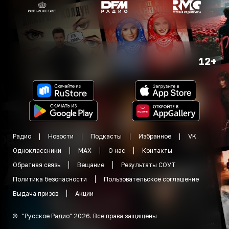
12+
Радио
Новости
Подкасты
Избранное
VK
Одноклассники
MAX
О нас
Контакты
Обратная связь
Вещание
Результаты СОУТ
Политика безопасности
Пользовательское соглашение
Выдача призов
Акции
©
"
Русское Радио
"
2026
.
Все права защищены