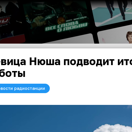
вица Нюша подводит ит
боты
вости радиостанции