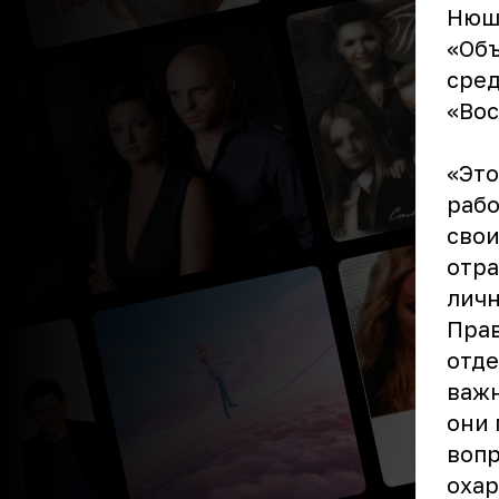
Нюши
«Объ
сред
«Вос
«Это
рабо
свои
отра
личн
Прав
отде
важн
они 
вопр
охар