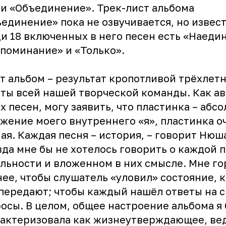
 «Объединение». Трек-лист альбома
единение» пока не озвучивается, но извест
и 18 включенных в него песен есть «Наедин
поминание» и «Только».
т альбом – результат кропотливой трёхлет
ты всей нашей творческой команды. Как а
х песен, могу заявить, что пластинка – абс
жение моего внутреннего «я», пластинка о
ая. Каждая песня – история, – говорит Нюша
да мне бы не хотелось говорить о каждой п
льности и вложенном в них смысле. Мне го
ее, чтобы слушатель «уловил» состояние, 
передают; чтобы каждый нашёл ответы на 
осы. В целом, общее настроение альбома я
актеризовала как жизнеутверждающее, вед