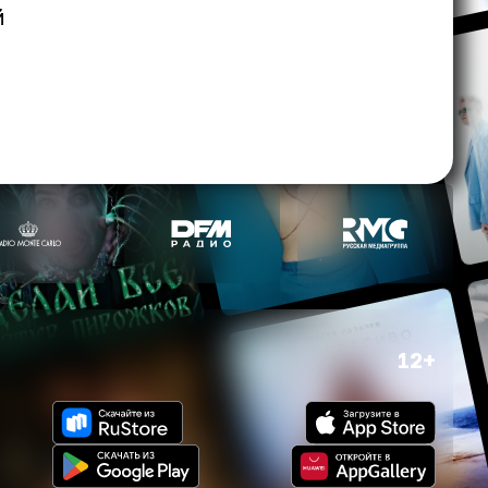
й
12+