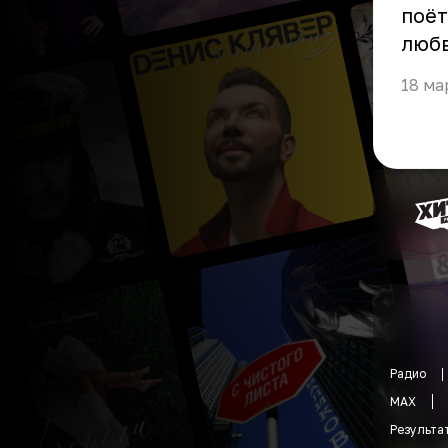
поёт
любв
18 ма
Радио
MAX
Результа