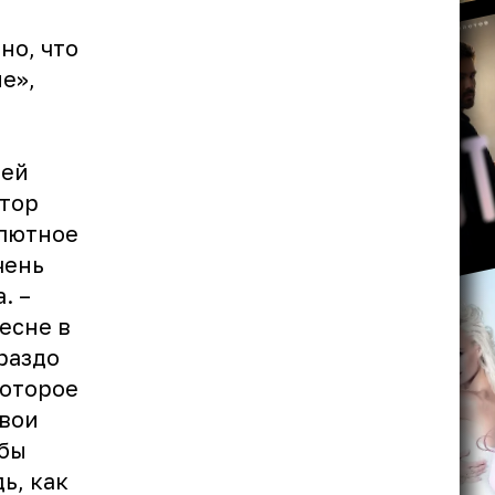
но, что
е»,
ней
втор
олютное
чень
. –
есне в
раздо
которое
свои
 бы
ь, как