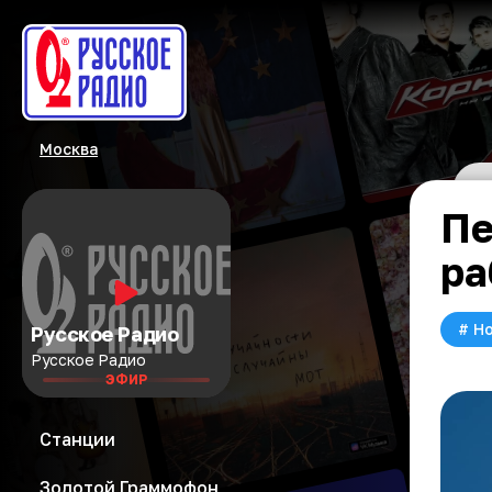
Москва
Пе
ра
#
Но
Русское Радио
Русское Радио
ЭФИР
Станции
Золотой Граммофон