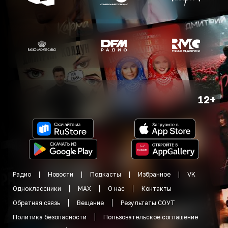
12+
Радио
Новости
Подкасты
Избранное
VK
Одноклассники
MAX
О нас
Контакты
Обратная связь
Вещание
Результаты СОУТ
Политика безопасности
Пользовательское соглашение