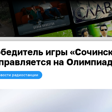
бедитель игры «Сочинс
правляется на Олимпиа
вости радиостанции