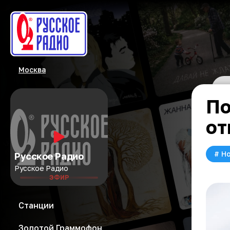
Москва
По
от
#
Но
Русское Радио
Русское Радио
ЭФИР
Станции
Золотой Граммофон