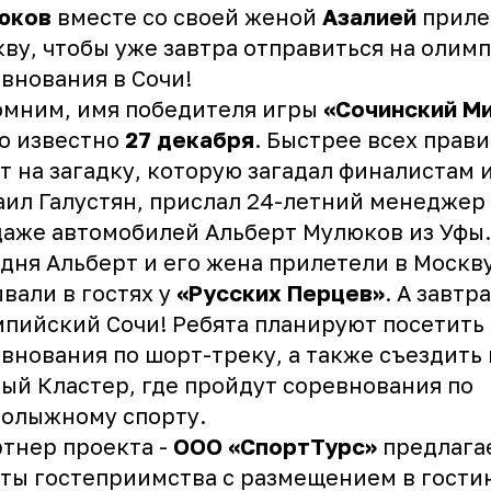
юков
вместе со своей женой
Азалией
приле
ву, чтобы уже завтра отправиться на олим
внования в Сочи!
омним, имя победителя игры
«Сочинский М
о известно
27 декабря
. Быстрее всех прав
т на загадку, которую загадал финалистам 
ил Галустян, прислал 24-летний менеджер
аже автомобилей Альберт Мулюков из Уфы.
дня Альберт и его жена прилетели в Москву
вали в гостях у
«Русских Перцев»
. А завтр
пийский Сочи! Ребята планируют посетить
внования по шорт-треку, а также съездить 
ый Кластер, где пройдут соревнования по
олыжному спорту.
тнер проекта -
ООО «СпортТурс»
предлага
ты гостеприимства с размещением в гости