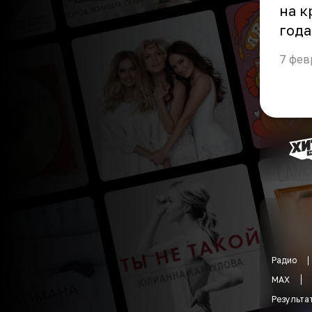
на к
года
7 фев
Радио
MAX
Результа