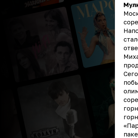
Мул
Моск
соре
Нап
стал
отве
Миха
прод
Сего
побы
олим
соре
горн
горн
«Пар
паке