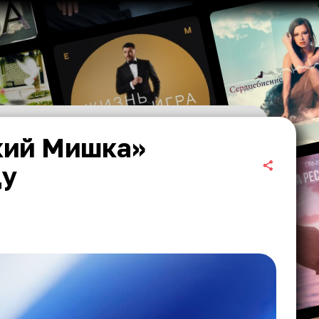
кий Мишка»
ду