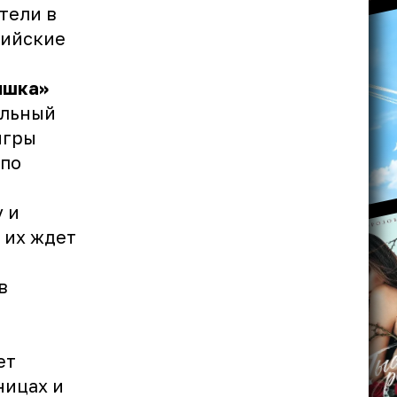
тели в
пийские
ишка»
ильный
игры
 по
 и
а их ждет
в
ет
ницах и