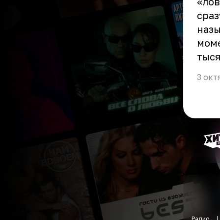
«лов
сраз
назы
моме
тыся
3 окт
Радио