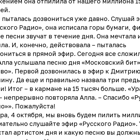
ением она отпилила от нашего миллиона 1
ей.
 пыталась дозвониться уже давно. Слушай 
ского Радио», она исписала горы бумаги, ф
е песни звучат в течение дня. Она мечтала 
ла. И, конечно, действовала – пыталась
ониться в прямой эфир. Сегодня все сложил
Алла услышала песню дня «Московский бит
во». Первой дозвонилась в эфир к Дмитри
ину. Да еще и правильно назвала три пре
и! Итог – в кармане на 15 тысяч больше. «Ура
 - непрерывно повторяла Алла. – Спасибо «
о»». Пожалуйста!
ра, 4 октября, мы вновь будем пилить милл
ательно слушайте эфир «Русского Радио». 
стал артистом дня и какую песню вы должн