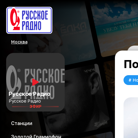
Москва
По
#
Но
Русское Радио
Русское Радио
ЭФИР
Станции
Золотой Граммофон