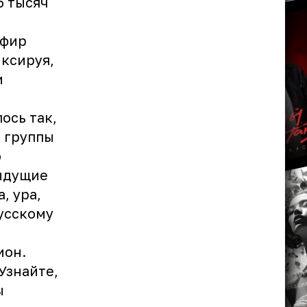
5 тысяч
эфир
иксируя,
и
ось так,
» группы
ю
дыдущие
, ура,
Русскому
ион.
Узнайте,
ы