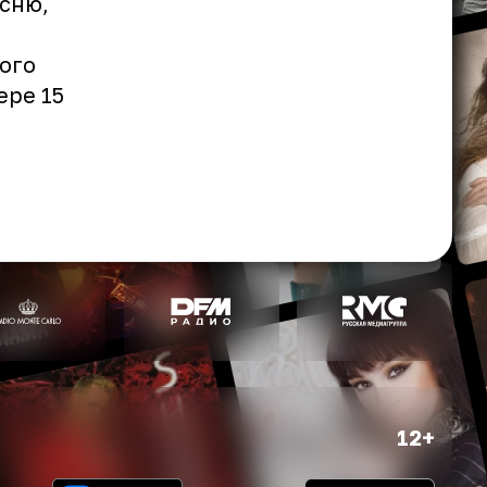
есню,
ого
ере 15
12+