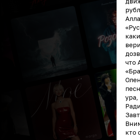
движ
рубл
Алла
«Рус
каки
вери
дозв
что 
«Бра
Олен
песн
ура,
Ради
Завт
Вним
кто 