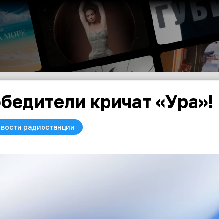
бедители кричат «Ура»!
вости радиостанции