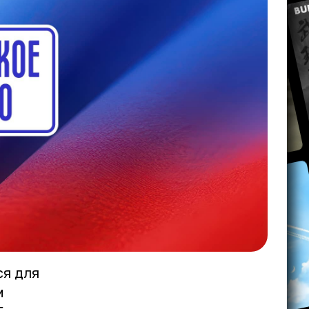
ся для
м