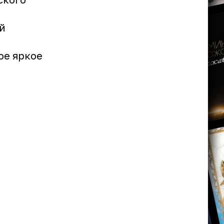
й
ое яркое