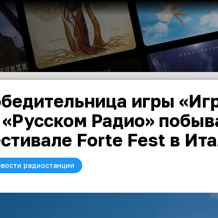
бедительница игры «Игр
 «Русском Радио» побыв
стивале Forte Fest в Ита
вости радиостанции