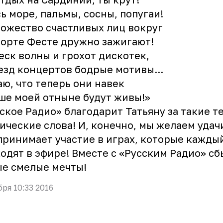
ь море, пальмы, сосны, попугаи!
ожество счастливых лиц вокруг
орте Фесте дружно зажигают!
еск волны и грохот дискотек,
езд концертов бодрые мотивы...
аю, что теперь они навек
ше моей отныне будут живы!»
ское Радио» благодарит Татьяну за такие т
ические слова! И, конечно, мы желаем удач
принимает участие в играх, которые кажды
одят в эфире! Вместе с «Русским Радио» с
е смелые мечты!
бря 10:33 2016