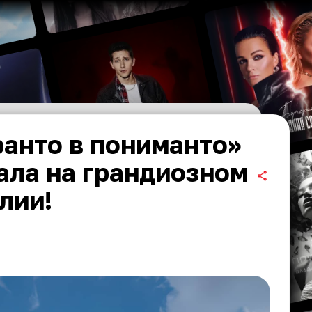
анто в пониманто»
ала на грандиозном
лии!