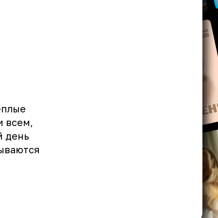
еплые
и всем,
й день
бываются