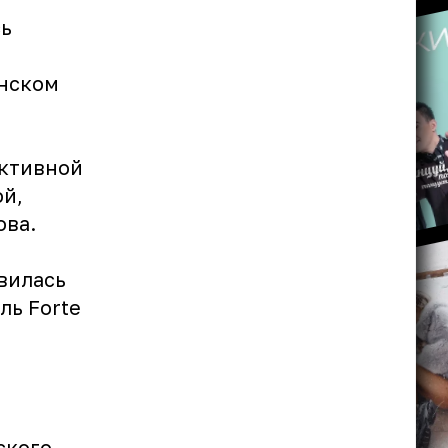
сь
янском
активной
й,
ова.
вилась
ль Forte
ского