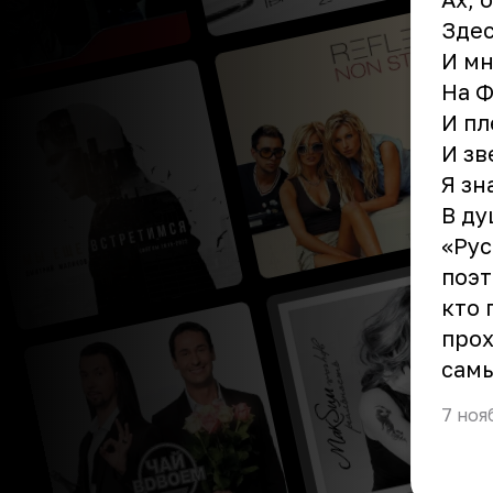
Здес
И мн
На Ф
И пл
И зв
Я зн
В ду
«Рус
поэт
кто 
прох
самы
7 ноя