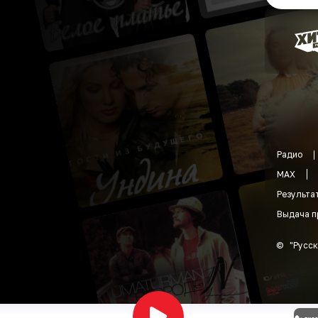
Радио
MAX
Результа
Выдача п
©
"
Русск