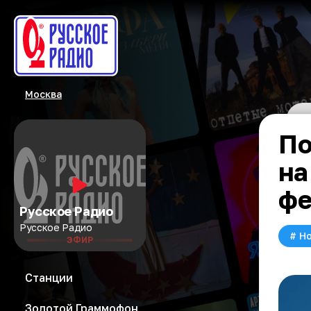
Москва
По
на
фе
Русское Радио
Русское Радио
#
Но
ЭФИР
Станции
Золотой Граммофон