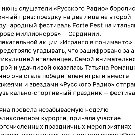
 июнь слушатели «Русского Радио» бороли
енный приз: поездку на два лица на второй
ународный фестиваль Forte Fest на италь
рове миллионеров» — Сардинии.
лекательной акции «Игранто в пониманто»
редстояло угадывать, что зашифровано за 
икуляцией итальянцев. Самой внимательно
рой и удачливой оказалась Татьяна Романц
но она стала победителем игры и вместе
джеями и звездами «Русского Радио» отпра
узыкально-спортивный праздник — фестива
!
яна провела незабываемую неделю
еликолепном курорте, приняла участие
ногочисленных праздничных мероприятиях
иваля, насладилась концертами звезд «Рус