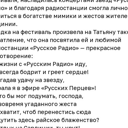
о» и благодаря радиостанции смогла лично
иться в богатстве мимики и жестов жителе
динии.
дка на фестиваль произвела на Татьяну так
атление, что она посвятила ей и любимой
останции «Русское Радио» — прекрасное
отворение:
жизни с «Русским Радио» иду,
всегда бодрит и греет сердце!
агадав удачу на звезду,
ала я в эфире «Русских Перцев»!
то бы мог подумать, господа,
вовремя угаданного жеста
хватит, чтоб перенестись сюда
утить здесь райское блаженство?
отдых на Сардинии, ты крут!