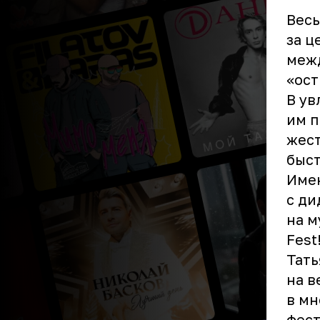
Весь
за ц
межд
«ост
В ув
им п
жест
быст
Имен
с ди
на м
Fest
Тать
на в
в м
фест