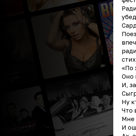
Ради
убед
Сар
Поез
впеч
ради
стих
«По 
Оно 
И, з
Сыгр
Ну к
Что 
Мне 
И ощ
Ах, 