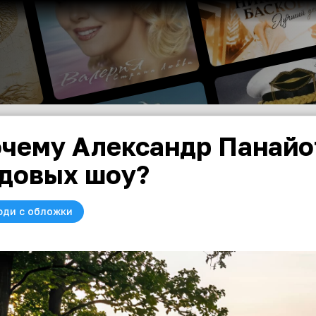
чему Александр Панайот
довых шоу?
юди с обложки