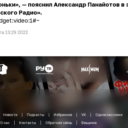
оньки», — пояснил Александр Панайотов в
ского Радио».
dget:video:1#~
та 13:29 2022
Новости
Подкасты
Избранное
VK
Одноклассники
О нас
Контакты
Обратная связь
Вещание