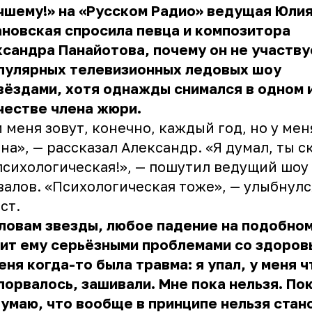
чшему!» на «Русском Радио» ведущая Юли
новская спросила певца и композитора
сандра Панайотова, почему он не участву
опулярных телевизионных ледовых шоу
вёздами, хотя однажды снимался в одном 
честве члена жюри.
 меня зовут, конечно, каждый год, но у мен
на», — рассказал Александр. «Я думал, ты 
психологическая!», — пошутил ведущий шо
алов. «Психологическая тоже», — улыбнулс
ст.
ловам звезды, любое падение на подобно
ит ему серьёзными проблемами со здоров
еня когда-то была травма: я упал, у меня 
порвалось, зашивали. Мне пока нельзя. Пок
думаю, что вообще в принципе нельзя стан