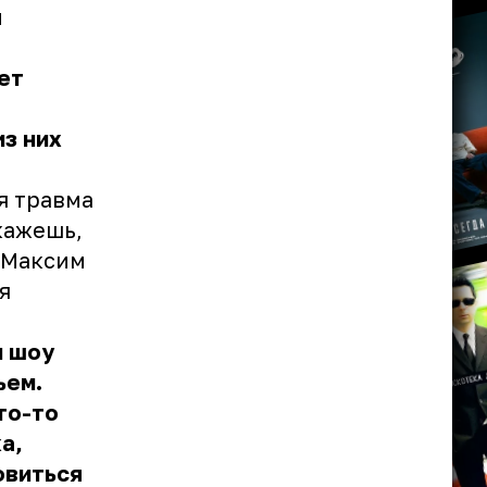
я
ет
из них
я травма
скажешь,
у Максим
я
м шоу
ьем.
что-то
а,
овиться