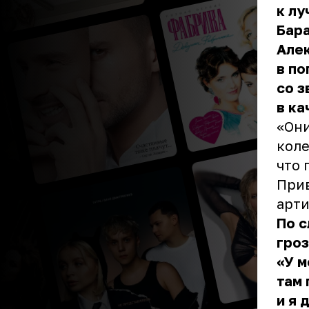
к лу
Бара
Алек
в п
со з
в ка
«Они
коле
что 
Прив
арти
По с
гроз
«У м
там 
и я 