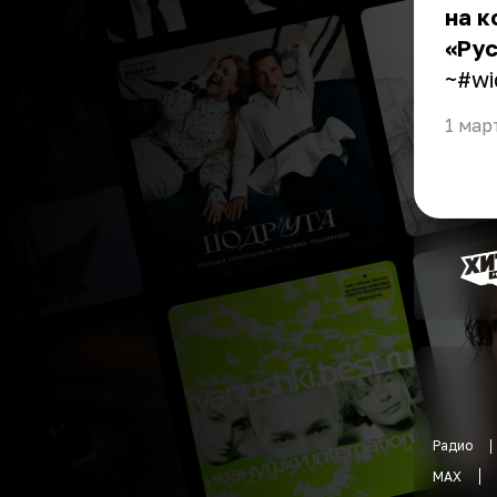
на к
«Рус
~#wi
1 мар
Радио
MAX