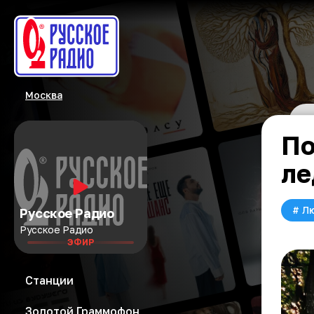
Москва
По
ле
#
Л
Русское Радио
Русское Радио
ЭФИР
Станции
Золотой Граммофон