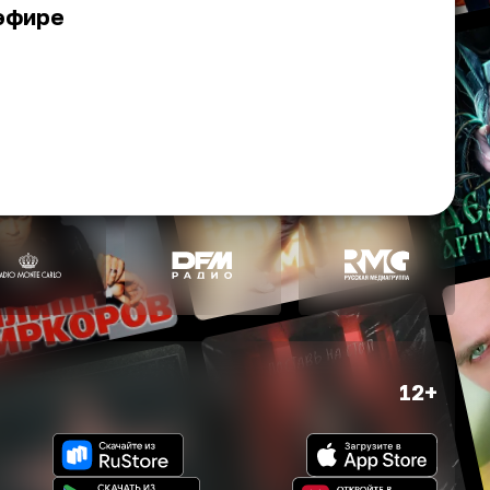
 эфире
12+