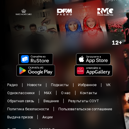
12+
Радио
Новости
Подкасты
Избранное
VK
Одноклассники
MAX
О нас
Контакты
Обратная связь
Вещание
Результаты СОУТ
Политика безопасности
Пользовательское соглашение
Выдача призов
Акции