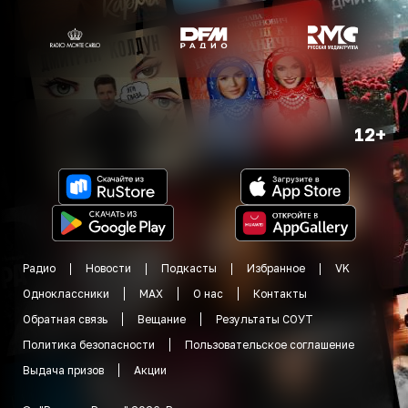
12+
Радио
Новости
Подкасты
Избранное
VK
Одноклассники
MAX
О нас
Контакты
Обратная связь
Вещание
Результаты СОУТ
Политика безопасности
Пользовательское соглашение
Выдача призов
Акции