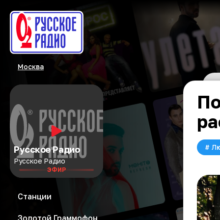
Москва
По
ра
#
Л
Русское Радио
Русское Радио
ЭФИР
Станции
Золотой Граммофон