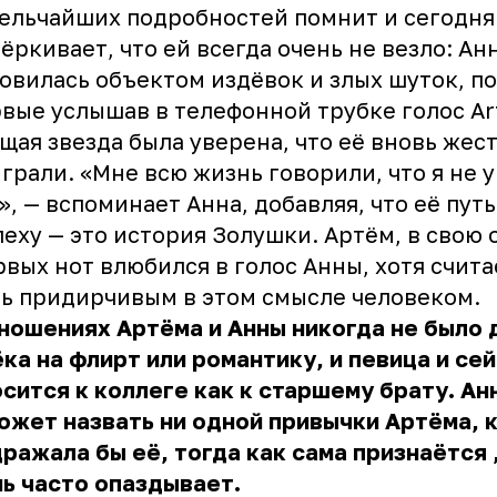
ельчайших подробностей помнит и сегодня
ёркивает, что ей всегда очень не везло: Ан
овилась объектом издёвок и злых шуток, по
вые услышав в телефонной трубке голос Art
щая звезда была уверена, что её вновь жес
грали. «Мне всю жизнь говорили, что я не 
», — вспоминает Анна, добавляя, что её путь
пеху — это история Золушки. Артём, в свою 
рвых нот влюбился в голос Анны, хотя счита
ь придирчивым в этом смысле человеком.
ношениях Артёма и Анны никогда не было
ка на флирт или романтику, и певица и се
сится к коллеге как к старшему брату. Ан
ожет назвать ни одной привычки Артёма, 
ражала бы её, тогда как сама
признаётся
ь часто опаздывает.