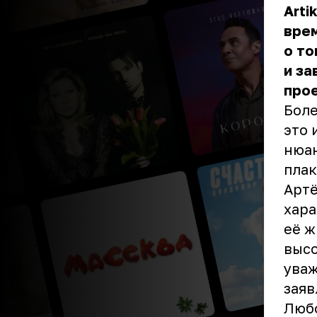
Arti
врем
о то
и за
прое
Боле
это 
нюан
плак
Артё
хара
её ж
высо
уваж
заяв
Любо