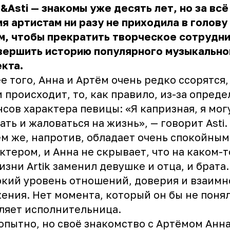
k&Asti — знакомы уже десять лет, но за всё
я артистам ни разу не приходила в голову
м, чтобы прекратить творческое сотрудн
вершить историю популярного музыкально
кта.
е того, Анна и Артём очень редко ссорятся,
и происходит, то, как правило, из-за опред
сов характера певицы: «Я капризная, я мог
ать и жаловаться на жизнь», — говорит Asti.
м же, напротив, обладает очень спокойным
ктером, и
Анна
не скрывает, что на каком-т
изни Artik заменил девушке и отца, и брата.
кий уровень отношений, доверия и взаимн
ения. Нет момента, который он бы не понял
ляет исполнительница.
пытно, но своё знакомство с Артёмом Анн