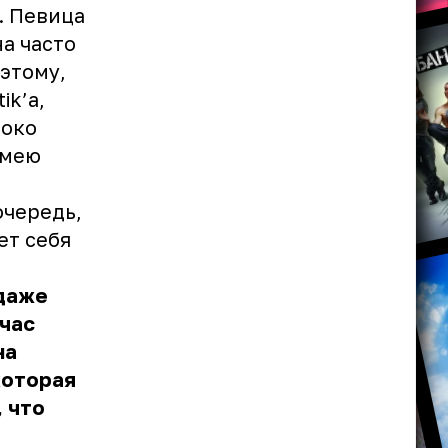
. Певица
на часто
этому,
ik’а,
токо
умею
очередь,
ет себя
 даже
йчас
на
которая
, что