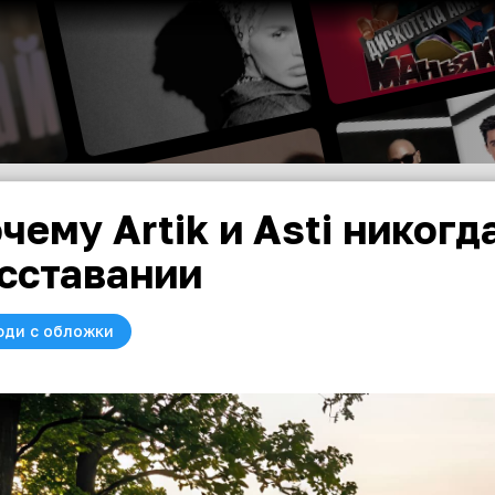
чему Artik и Asti никог
сставании
юди с обложки