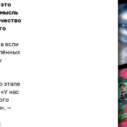
 это
 мысль
ичество
го
 а если
елённых
у
о этапе
 «У нас
ого
», —
а