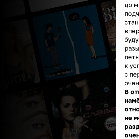
до м
подч
стан
впер
буду
разы
петь
к ус
с пе
очен
В от
намё
отно
не м
разд
очен