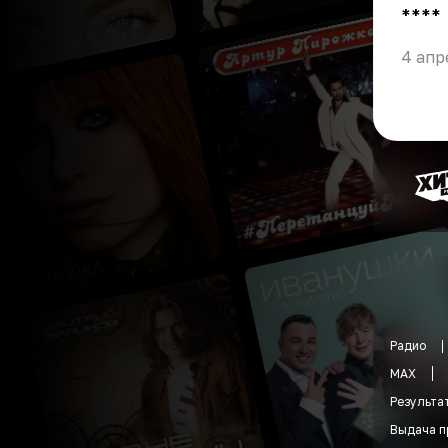
** **
4 апр
Радио
MAX
Результа
Выдача п