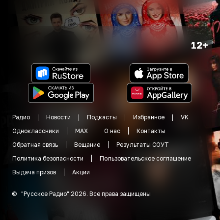
12+
Радио
Новости
Подкасты
Избранное
VK
Одноклассники
MAX
О нас
Контакты
Обратная связь
Вещание
Результаты СОУТ
Политика безопасности
Пользовательское соглашение
Выдача призов
Акции
©
"
Русское Радио
"
2026
.
Все права защищены