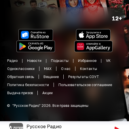
12+
Радио
Новости
Подкасты
Избранное
VK
Одноклассники
MAX
О нас
Контакты
Обратная связь
Вещание
Результаты СОУТ
Политика безопасности
Пользовательское соглашение
Выдача призов
Акции
©
"
Русское Радио
"
2026
.
Все права защищены
Русское Радио