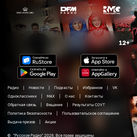
12+
Радио
Новости
Подкасты
Избранное
VK
Одноклассники
MAX
О нас
Контакты
Обратная связь
Вещание
Результаты СОУТ
Политика безопасности
Пользовательское соглашение
Выдача призов
Акции
©
"
Русское Радио
"
2026
.
Все права защищены